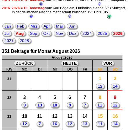
1975
2026 = 51. Todestag
von: Dmitri Schostakowitsch; Russischer Komponist
😀
😟
2016
2026 = 10. Todestag
von: Karl Bögelein, Fußballspieler bei VfB Stuttgart,
in der deutschen Nationalmannschaft zwischen 1951 bis 1951
😀
😟
Jan
Feb
Mrz
Apr
Mai
Jun
Jul
Aug
Sep
Okt
Nov
Dez
2024
2025
2026
2027
2028
351 Beiträge für Monat August 2026
August 2026
ZURÜCK
HEUTE
VOR
KW
MO
DI
MI
DO
FR
SA
SO
1
2
31
12
14
3
4
5
6
7
8
9
32
9
13
10
9
7
11
12
10
11
12
13
14
15
16
33
12
7
16
12
13
11
14