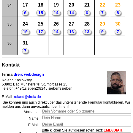
17
18
19
20
21
22
23
34
6
15
14
14
6
7
8
24
25
26
27
28
29
30
35
19
17
14
16
13
9
7
31
36
7
Kontakt
Firma
dreix webdesign
Roland Koslowsky
53902 Bad Münstereifel Stumpfgasse 25
Telefon: +49(1sieben2)8245 sieben9sieben
E-Mail:
roland@dreix.de
Sie können uns auch direkt über das untenstehende Formular kontaktieren. Wir
melden uns dann unverzüglich bei Ihnen!
Vorname
Name
E-Mail
Bitte klicken Sie auf diesen roten Text:
EME6DIAH
.