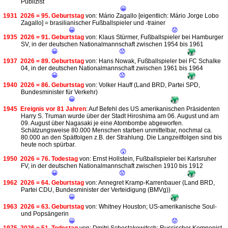
Publizist
😀
1931
2026 = 95. Geburtstag
von: Mário Zagallo [eigentlich: Mário Jorge Lobo
Zagallo] = brasilianischer Fußballspieler und -trainer
😀
😟
1935
2026 = 91. Geburtstag
von: Klaus Stürmer, Fußballspieler bei Hamburger
SV, in der deutschen Nationalmannschaft zwischen 1954 bis 1961
😀
😟
1937
2026 = 89. Geburtstag
von: Hans Nowak, Fußballspieler bei FC Schalke
04, in der deutschen Nationalmannschaft zwischen 1961 bis 1964
😀
😟
1940
2026 = 86. Geburtstag
von: Volker Hauff (Land BRD, Partei SPD,
Bundesminister für Verkehr)
😀
1945
Ereignis vor 81 Jahren
: Auf Befehl des US amerikanischen Präsidenten
Harry S. Truman wurde über der Stadt Hiroshima am 06. August und am
09. August über Nagasaki je eine Atombombe abgeworfen.
Schätzungsweise 80.000 Menschen starben unmittelbar, nochmal ca.
80.000 an den Spätfolgen z.B. der Strahlung. Die Langzeitfolgen sind bis
heute noch spürbar.
😲
1950
2026 = 76. Todestag
von: Ernst Hollstein, Fußballspieler bei Karlsruher
FV, in der deutschen Nationalmannschaft zwischen 1910 bis 1912
😀
😟
1962
2026 = 64. Geburtstag
von: Annegret Kramp-Karrenbauer (Land BRD,
Partei CDU, Bundesminister der Verteidigung (BMVg))
😀
1963
2026 = 63. Geburtstag
von: Whitney Houston; US-amerikanische Soul-
und Popsängerin
😀
😟