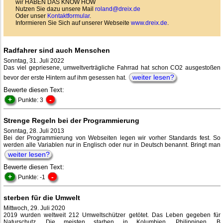
wir HABEN DAS KNOW HOW
Nutzen Sie dazu unsere Mail
roland@dreix.de
Oder unser
Kontaktformular
.
Informieren Sie Sich auf unserer Webseite
www.dreix.de
.
Radfahrer sind auch Menschen
Sonntag, 31. Juli 2022
Das viel gepriesene, umweltverträgliche Fahrrad hat schon CO2 ausgestoßen
weiter lesen?
bevor der erste Hintern auf ihm gesessen hat.
Bewerte diesen Text:
+
-
Punkte: 3
Strenge Regeln bei der Programmierung
Sonntag, 28. Juli 2013
Bei der Programmierung von Webseiten legen wir vorher Standards fest. So
werden alle Variablen nur in Englisch oder nur in Deutsch benannt. Bringt man
weiter lesen?
Bewerte diesen Text:
+
-
Punkte: -1
sterben für die Umwelt
Mittwoch, 29. Juli 2020
2019 wurden weltweit 212 Umweltschützer getötet. Das Leben gegeben für
Naturschutz. Die meisten starben in Kolumbien, Philippinen, B