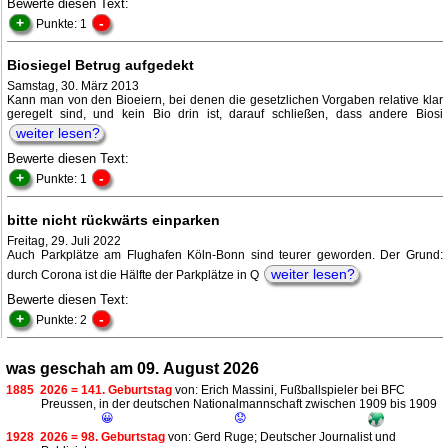
Bewerte diesen Text:
+
-
Punkte: 1
Biosiegel Betrug aufgedekt
Samstag, 30. März 2013
Kann man von den Bioeiern, bei denen die gesetzlichen Vorgaben relative klar
geregelt sind, und kein Bio drin ist, darauf schließen, dass andere Biosi
weiter lesen?
Bewerte diesen Text:
+
-
Punkte: 1
bitte nicht rückwärts einparken
Freitag, 29. Juli 2022
Auch Parkplätze am Flughafen Köln-Bonn sind teurer geworden. Der Grund:
weiter lesen?
durch Corona ist die Hälfte der Parkplätze in Q
Bewerte diesen Text:
+
-
Punkte: 2
was geschah am 09. August 2026
1885
2026 = 141. Geburtstag
von: Erich Massini, Fußballspieler bei BFC
Preussen, in der deutschen Nationalmannschaft zwischen 1909 bis 1909
😀
😟
1928
2026 = 98. Geburtstag
von: Gerd Ruge; Deutscher Journalist und