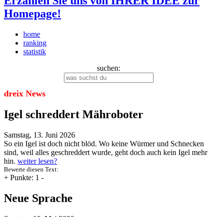
Erzählen Sie uns von IHRER IDEE zur
Homepage!
home
ranking
statistik
suchen:
dreix News
Igel schreddert Mähroboter
Samstag, 13. Juni 2026
So ein Igel ist doch nicht blöd. Wo keine Würmer und Schnecken
sind, weil alles geschreddert wurde, geht doch auch kein Igel mehr
hin.
weiter lesen?
Bewerte diesen Text:
+
Punkte: 1
-
Neue Sprache