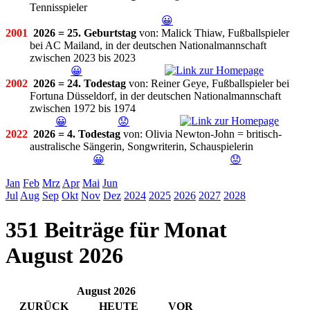
Tennisspieler
😀
2001
2026 = 25. Geburtstag
von: Malick Thiaw, Fußballspieler
bei AC Mailand, in der deutschen Nationalmannschaft
zwischen 2023 bis 2023
😀
2002
2026 = 24. Todestag
von: Reiner Geye, Fußballspieler bei
Fortuna Düsseldorf, in der deutschen Nationalmannschaft
zwischen 1972 bis 1974
😀
😟
2022
2026 = 4. Todestag
von: Olivia Newton-John = britisch-
australische Sängerin, Songwriterin, Schauspielerin
😀
😟
Jan
Feb
Mrz
Apr
Mai
Jun
Jul
Aug
Sep
Okt
Nov
Dez
2024
2025
2026
2027
2028
351 Beiträge für Monat
August 2026
August 2026
ZURÜCK
HEUTE
VOR