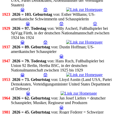
USA, Partei Demokraten, Arbeitsminister der Vereinigten
Staaten)
😀
😟
1923
2026 = 103. Geburtstag
von: Esther Williams; US-
amerikanische Schwimmerin und Schauspielerin
😀
😟
😲
1929
2026 = 97. Todestag
von: Willy Ascherl, Fußballspieler bei
SpVgg Fürth, in der deutschen Nationalmannschaft zwischen
1924 bis 1924
😀
😟
1937
2026 = 89. Geburtstag
von: Dustin Hoffman; US-
amerikanischer Schauspieler
😀
1947
2026 = 79. Todestag
von: Hans Ruch, Fußballspieler bei
Union 92 Berlin, Hertha BSC, in der deutschen
Nationalmannschaft zwischen 1925 bis 1929
😀
😟
1953
2026 = 73. Geburtstag
von: Lloyd Austin (Land USA, Partei
Demokraten, Verteidigungsminister United States Department
of Defense)
😀
1964
2026 = 62. Geburtstag
von: Jan Josef Liefers = deutscher
Schauspieler, Musiker, Regisseur und Produzen
😀
1981
2026 = 45. Geburtstag
von: Roger Federer = Schweizer