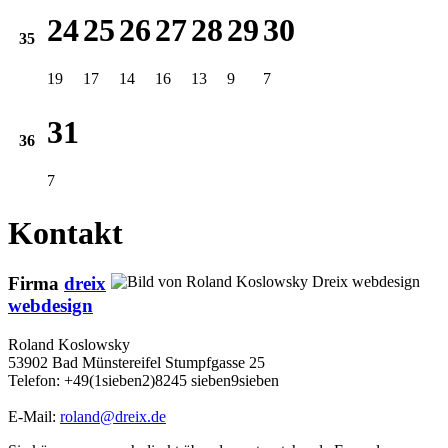
24
25
26
27
28
29
30
35
19
17
14
16
13
9
7
31
36
7
Kontakt
Firma
dreix
webdesign
Roland Koslowsky
53902 Bad Münstereifel Stumpfgasse 25
Telefon: +49(1sieben2)8245 sieben9sieben
E-Mail:
roland@dreix.de