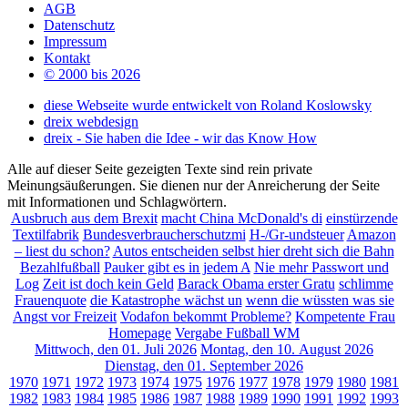
AGB
Datenschutz
Impressum
Kontakt
© 2000 bis 2026
diese Webseite wurde entwickelt von Roland Koslowsky
dreix webdesign
dreix - Sie haben die Idee - wir das Know How
Alle auf dieser Seite gezeigten Texte sind rein private
Meinungsäußerungen. Sie dienen nur der Anreicherung der Seite
mit Informationen und Schlagwörtern.
Ausbruch aus dem Brexit
macht China McDonald's di
einstürzende
Textilfabrik
Bundesverbraucherschutzmi
H-/Gr-undsteuer
Amazon
– liest du schon?
Autos entscheiden selbst
hier dreht sich die Bahn
Bezahlfußball
Pauker gibt es in jedem A
Nie mehr Passwort und
Log
Zeit ist doch kein Geld
Barack Obama erster Gratu
schlimme
Frauenquote
die Katastrophe wächst un
wenn die wüssten was sie
Angst vor Freizeit
Vodafon bekommt Probleme?
Kompetente Frau
Homepage
Vergabe Fußball WM
Mittwoch, den 01. Juli 2026
Montag, den 10. August 2026
Dienstag, den 01. September 2026
1970
1971
1972
1973
1974
1975
1976
1977
1978
1979
1980
1981
1982
1983
1984
1985
1986
1987
1988
1989
1990
1991
1992
1993