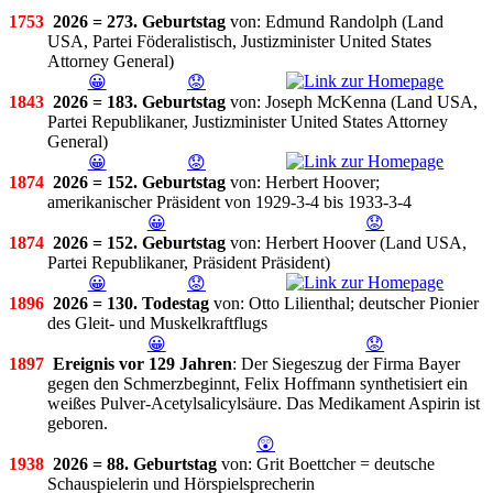
1753
2026 = 273. Geburtstag
von: Edmund Randolph (Land
USA, Partei Föderalistisch, Justizminister United States
Attorney General)
😀
😟
1843
2026 = 183. Geburtstag
von: Joseph McKenna (Land USA,
Partei Republikaner, Justizminister United States Attorney
General)
😀
😟
1874
2026 = 152. Geburtstag
von: Herbert Hoover;
amerikanischer Präsident von 1929-3-4 bis 1933-3-4
😀
😟
1874
2026 = 152. Geburtstag
von: Herbert Hoover (Land USA,
Partei Republikaner, Präsident Präsident)
😀
😟
1896
2026 = 130. Todestag
von: Otto Lilienthal; deutscher Pionier
des Gleit- und Muskelkraftflugs
😀
😟
1897
Ereignis vor 129 Jahren
: Der Siegeszug der Firma Bayer
gegen den Schmerzbeginnt, Felix Hoffmann synthetisiert ein
weißes Pulver-Acetylsalicylsäure. Das Medikament Aspirin ist
geboren.
😲
1938
2026 = 88. Geburtstag
von: Grit Boettcher = deutsche
Schauspielerin und Hörspielsprecherin