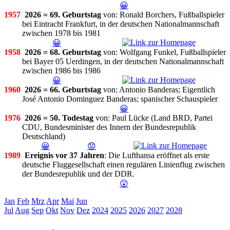
😀
1957
2026 = 69. Geburtstag
von: Ronald Borchers, Fußballspieler
bei Eintracht Frankfurt, in der deutschen Nationalmannschaft
zwischen 1978 bis 1981
😀
1958
2026 = 68. Geburtstag
von: Wolfgang Funkel, Fußballspieler
bei Bayer 05 Uerdingen, in der deutschen Nationalmannschaft
zwischen 1986 bis 1986
😀
1960
2026 = 66. Geburtstag
von: Antonio Banderas; Eigentlich
José Antonio Dominguez Banderas; spanischer Schauspieler
😀
1976
2026 = 50. Todestag
von: Paul Lücke (Land BRD, Partei
CDU, Bundesminister des Innern der Bundesrepublik
Deutschland)
😀
😟
1989
Ereignis vor 37 Jahren
: Die Lufthansa eröffnet als erste
deutsche Fluggesellschaft einen regulären Linienflug zwischen
der Bundesrepublik und der DDR.
😲
Jan
Feb
Mrz
Apr
Mai
Jun
Jul
Aug
Sep
Okt
Nov
Dez
2024
2025
2026
2027
2028