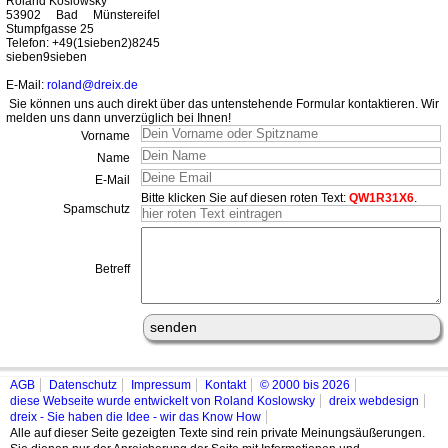
Roland Koslowsky
53902 Bad Münstereifel
Stumpfgasse 25
Telefon: +49(1sieben2)8245
sieben9sieben
E-Mail:
roland@dreix.de
Sie können uns auch direkt über das untenstehende Formular kontaktieren. Wir
melden uns dann unverzüglich bei Ihnen!
Vorname
Name
E-Mail
Bitte klicken Sie auf diesen roten Text:
QW1R31X6
.
Spamschutz
Betreff
AGB
Datenschutz
Impressum
Kontakt
© 2000 bis 2026
diese Webseite wurde entwickelt von Roland Koslowsky
dreix webdesign
dreix - Sie haben die Idee - wir das Know How
Alle auf dieser Seite gezeigten Texte sind rein private Meinungsäußerungen.