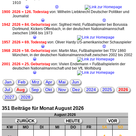
1910
😀
😟
1900
2026 = 126. Todestag
von: Wilhelm Liebknecht Deutscher Politiker und
Journalist
😀
😟
1942
2026 = 84. Geburtstag
von: Sigfried Held, Fußballspieler bei Borussia
Dortmund, Kickers Offenbach, in der deutschen Nationalmannschaft
zwischen 1966 bis 1973
😀
1957
2026 = 69. Todestag
von: Oliver Hardy US-amerikanischer Schauspieler
😀
😟
1968
2026 = 58. Geburtstag
von: Martin Max, Fußballspieler bei TSV 1860
München, in der deutschen Nationalmannschaft zwischen 2002 bis 2002
😀
2001
2026 = 25. Geburtstag
von: Vivien Endemann = Fußballspielerin der
deutschen Nationalmannschaft und bei VfL Wolfsburg
😀
Jan
Feb
Mrz
Apr
Mai
Jun
Jul
Aug
Sep
Okt
Nov
Dez
2024
2025
2026
2027
2028
351 Beiträge für Monat August 2026
August 2026
ZURÜCK
HEUTE
VOR
KW
MO
DI
MI
DO
FR
SA
SO