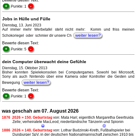
Bewerte diesen Text:
+
-
Punkte: 1
Jobs in Hülle und Fülle
Dienstag, 13. Juni 2023
Auf immer mehr Werbetafel steht nicht mehr: Komm und friss meinen
weiter lesen?
Schokoriegel oder schmier dir unsere Ch
Bewerte diesen Text:
+
-
Punkte: 5
dein Computer überwacht deine Gefühle
Dienstag, 15. Oktober 2013
Bisher konnten Spielekonsolen bei Computergames. Sowohl bei Microsoft,
Sony als auch Nintendo über eine Kamera oder Kontroller die Gesten und
weiter lesen?
Bewegung
Bewerte diesen Text:
+
-
Punkte: 1
was geschah am 07. August 2026
1876
2026 = 150. Geburtstag
von: Mata Hari; eigentlich Margaretha Geertruida
Zelle; verheiratete MacLeod; niederländische Tänzerin und Spionin
😀
😟
1886
2026 = 140. Geburtstag
von: Lothar Budzinski-Kreth, Fußballspieler bei
Duisburger SpV, in der deutschen Nationalmannschaft zwischen 1910 bis