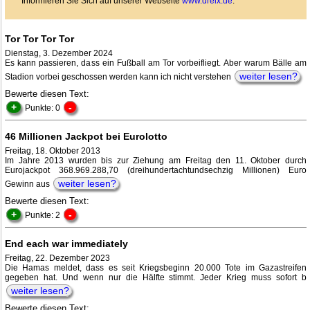
Informieren Sie Sich auf unserer Webseite
www.dreix.de
.
Tor Tor Tor Tor
Dienstag, 3. Dezember 2024
Es kann passieren, dass ein Fußball am Tor vorbeifliegt. Aber warum Bälle am
weiter lesen?
Stadion vorbei geschossen werden kann ich nicht verstehen
Bewerte diesen Text:
+
-
Punkte: 0
46 Millionen Jackpot bei Eurolotto
Freitag, 18. Oktober 2013
Im Jahre 2013 wurden bis zur Ziehung am Freitag den 11. Oktober durch
Eurojackpot 368.969.288,70 (dreihundertachtundsechzig Millionen) Euro
weiter lesen?
Gewinn aus
Bewerte diesen Text:
+
-
Punkte: 2
End each war immediately
Freitag, 22. Dezember 2023
Die Hamas meldet, dass es seit Kriegsbeginn 20.000 Tote im Gazastreifen
gegeben hat. Und wenn nur die Hälfte stimmt. Jeder Krieg muss sofort b
weiter lesen?
Bewerte diesen Text: