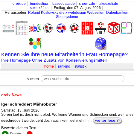
dreix.de
bundesliga
baseddata.de
snowly.de
akuezufi.de
sexlex24.de
Freitag, den 07. August 2026
Herausgeber:
Roland Koslowsky
dreix webdesign Webseiten, Datenbanken,
Shopsysteme
Kennen Sie Ihre neue Mitarbeiterin Frau Homepage?
Ihre Homepage Ohne Zusatz von Konservierungsmittel!
home
ranking
statistik
suchen:
dreix News
Igel schreddert Mähroboter
Samstag, 13. Juni 2026
So ein Igel ist doch nicht blöd. Wo keine Würmer und Schnecken sind, weil alles
weiter lesen?
geschreddert wurde, geht doch auch kein Igel mehr hin.
Bewerte diesen Text:
+
-