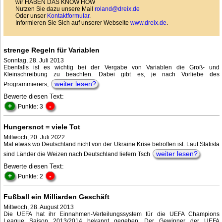
wir HABEN DAS KNOW HOW
Nutzen Sie dazu unsere Mail
roland@dreix.de
Oder unser
Kontaktformular
.
Informieren Sie Sich auf unserer Webseite
www.dreix.de
.
strenge Regeln für Variablen
Sonntag, 28. Juli 2013
Ebenfalls ist es wichtig bei der Vergabe von Variablen die Groß- und
Kleinschreibung zu beachten. Dabei gibt es, je nach Vorliebe des
weiter lesen?
Programmierers,
Bewerte diesen Text:
+
-
Punkte: 3
Hungersnot = viele Tot
Mittwoch, 20. Juli 2022
Mal etwas wo Deutschland nicht von der Ukraine Krise betroffen ist. Laut Statista
weiter lesen?
sind Länder die Weizen nach Deutschland liefern Tsch
Bewerte diesen Text:
+
-
Punkte: 2
Fußball ein Milliarden Geschäft
Mittwoch, 28. August 2013
Die UEFA hat ihr Einnahmen-Verteilungssystem für die UEFA Champions
League Saison 2013/2014 bekannt gegeben. Der Gewinner der UEFA