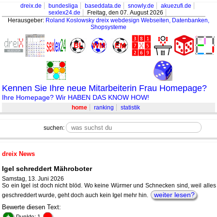
dreix.de
bundesliga
baseddata.de
snowly.de
akuezufi.de
sexlex24.de
Freitag, den 07. August 2026
Herausgeber:
Roland Koslowsky
dreix webdesign Webseiten, Datenbanken,
Shopsysteme
Kennen Sie Ihre neue Mitarbeiterin Frau Homepage?
Ihre Homepage? Wir HABEN DAS KNOW HOW!
home
ranking
statistik
suchen:
dreix News
Igel schreddert Mähroboter
Samstag, 13. Juni 2026
So ein Igel ist doch nicht blöd. Wo keine Würmer und Schnecken sind, weil alles
weiter lesen?
geschreddert wurde, geht doch auch kein Igel mehr hin.
Bewerte diesen Text:
+
-