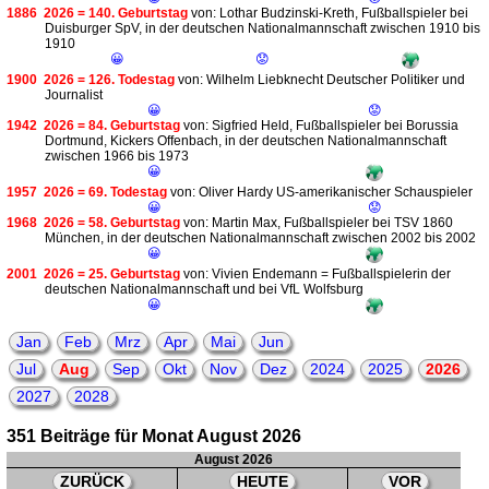
1886
2026 = 140. Geburtstag
von: Lothar Budzinski-Kreth, Fußballspieler bei
Duisburger SpV, in der deutschen Nationalmannschaft zwischen 1910 bis
1910
😀
😟
1900
2026 = 126. Todestag
von: Wilhelm Liebknecht Deutscher Politiker und
Journalist
😀
😟
1942
2026 = 84. Geburtstag
von: Sigfried Held, Fußballspieler bei Borussia
Dortmund, Kickers Offenbach, in der deutschen Nationalmannschaft
zwischen 1966 bis 1973
😀
1957
2026 = 69. Todestag
von: Oliver Hardy US-amerikanischer Schauspieler
😀
😟
1968
2026 = 58. Geburtstag
von: Martin Max, Fußballspieler bei TSV 1860
München, in der deutschen Nationalmannschaft zwischen 2002 bis 2002
😀
2001
2026 = 25. Geburtstag
von: Vivien Endemann = Fußballspielerin der
deutschen Nationalmannschaft und bei VfL Wolfsburg
😀
Jan
Feb
Mrz
Apr
Mai
Jun
Jul
Aug
Sep
Okt
Nov
Dez
2024
2025
2026
2027
2028
351 Beiträge für Monat August 2026
August 2026
ZURÜCK
HEUTE
VOR