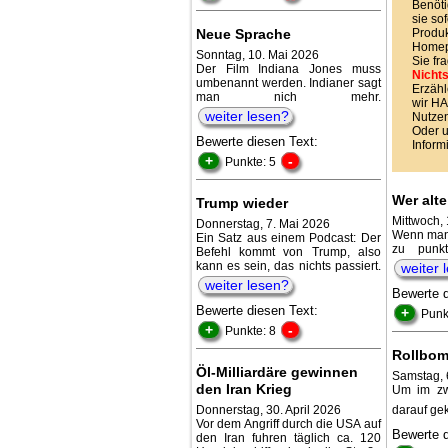
Benöti
sie sof
Neue Sprache
Produk
Homepa
Sonntag, 10. Mai 2026
Sie fr
Der Film Indiana Jones muss
Nichts
umbenannt werden. Indianer sagt
Erzähl
man nich mehr.
wir 
weiter lesen?
Nutzen
Oder 
Bewerte diesen Text:
Inform
+
-
Punkte: 5
Wer alte
Trump wieder
Mittwoch,
Donnerstag, 7. Mai 2026
Wenn man 
Ein Satz aus einem Podcast: Der
zu punkt
Befehl kommt von Trump, also
kann es sein, das nichts passiert.
weiter 
weiter lesen?
Bewerte 
Bewerte diesen Text:
+
Punk
+
-
Punkte: 8
Rollbo
Öl-Milliardäre gewinnen
Samstag, 
den Iran Krieg
Um im zwe
Donnerstag, 30. April 2026
darauf ge
Vor dem Angriff durch die USA auf
Bewerte 
den Iran fuhren täglich ca. 120