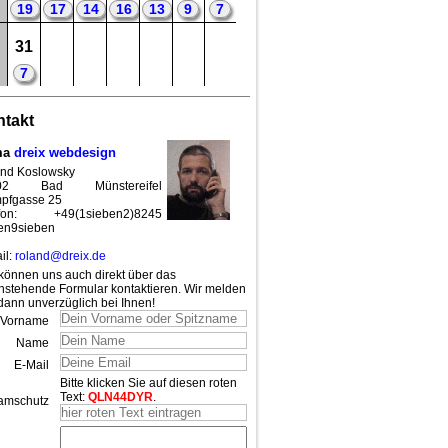
19
17
14
16
13
9
7
31
7
takt
ma
dreix webdesign
nd Koslowsky
02 Bad Münstereifel
pfgasse 25
efon: +49(1sieben2)8245
en9sieben
il:
roland@dreix.de
können uns auch direkt über das
nstehende Formular kontaktieren. Wir melden
dann unverzüglich bei Ihnen!
Vorname
Name
E-Mail
Bitte klicken Sie auf diesen roten
Text:
QLN44DYR
.
amschutz