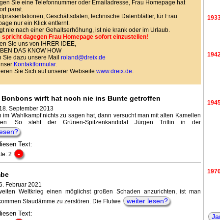
gen Sie eine Telefonnummer oder Emailadresse, Frau Homepage hat
ort parat.
tpräsentationen, Geschäftsdaten, technische Datenblätter, für Frau
193
ge nur ein Klick entfernt.
agt nie nach einer Gehaltserhöhung, ist nie krank oder im Urlaub.
 spricht dagegen Frau Homepage sofort einzustellen!
en Sie uns von IHRER IDEE,
HABEN DAS KNOW HOW
194
 Sie dazu unsere Mail
roland@dreix.de
unser
Kontaktformular
.
ieren Sie Sich auf unserer Webseite
www.dreix.de
.
 Bonbons wirft hat noch nie ins Bunte getroffen
194
 18. September 2013
im Wahlkampf nichts zu sagen hat, dann versucht man mit alten Kamellen
en. So steht der Grünen-Spitzenkandidat Jürgen Trittin in der
lesen?
diesen Text:
-
te: 2
197
mbe
6. Februar 2021
iten Weltkrieg einen möglichst großen Schaden anzurichten, ist man
weiter lesen?
kommen Staudämme zu zerstören. Die Flutwe
198
diesen Text:
Ja