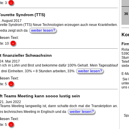
-
te: 3
36
 Tourette Syndrom (TTS)
1. August 2017
ourette Syndrom (TTS) Neue Technologien erzeugen auch neue Krankheiten.
weiter lesen?
edia zeigt sich da
Kon
diesen Text:
-
te: 10
Fir
Rola
539
t finanzieller Schwachsinn
Stum
 24. Mai 2017
Tel
bin ich in Lohn und Brot und bekomme dafür 100% Gehalt. Mein Tagesablauf
sieb
weiter lesen?
 in drei Einheiten. 33% = 8 Stunden arbeiten, 33%
E-Ma
diesen Text:
Sie 
unte
-
te: 5
uns 
ft Teams Meeting kann soooo lustig sein
21. Juni 2022
Teams Meeting langweilig ist, dann schalte doch mal die Transkription an.
weiter lesen?
ses technisches Meeting in Englisch und da
Sp
diesen Text:
-
te: 5