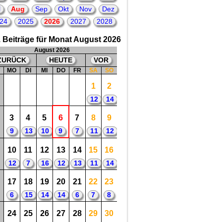
Dortmund, in der deutschen
l
Aug
Sep
Okt
Nov
Dez
Nationalmannschaft zwischen 2013 bis
2015
24
2025
2026
2027
2028
😀
3
2026 = 33. Geburtstag
von: Amin Younes,
 Beiträge für Monat August 2026
Fußballspieler bei Ajax Amsterdam,
Eintracht Frankfurt, in der deutschen
August 2026
Nationalmannschaft zwischen 2017 bis
ZURÜCK
HEUTE
VOR
2021
😀
W
MO
DI
MI
DO
FR
SA
SO
1
2
12
14
3
4
5
6
7
8
9
9
13
10
9
7
11
12
10
11
12
13
14
15
16
12
7
16
12
13
11
14
17
18
19
20
21
22
23
6
15
14
14
6
7
8
24
25
26
27
28
29
30