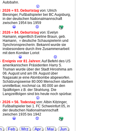
Autobahn.
😲
3
2026 = 93. Geburtstag
von: Ulrich
Biesinger, Fußballspieler bei BC Augsburg,
in der deutschen Nationalmannschaft
zwischen 1954 bis 1959
😀
😟
2
2026 = 84. Geburtstag
von: Evelyn
Hamann, eigentlich Eveline Braun, geb.
Hamann, = deutsche Schauspielerin und
Synchronsprecherin. Bekannt wurde sie
insbesondere durch ihre Zusammenarbeit
mit dem Komiker Loriot
😀
😟
5
Ereignis vor 81 Jahren
: Auf Befehl des US
amerikanischen Präsidenten Harry S.
Truman wurde über der Stadt Hiroshima am
06. August und am 09. August über
Nagasaki je eine Atombombe abgeworfen.
Schätzungsweise 80.000 Menschen starben
unmittelbar, nochmal ca. 80.000 an den
Spätfolgen z.B. der Strahlung. Die
Langzeitfolgen sind bis heute noch spürbar.
😲
0
2026 = 56. Todestag
von: Albin Kitzinger,
Fußballspieler bei 1. FC Schweinfurt 05, in
der deutschen Nationalmannschaft
zwischen 1935 bis 1942
😀
😟
0
2026 = 46. Geburtstag
von: Roman
Weidenfeller, Fußballspieler bei Borussia
n
Feb
Mrz
Apr
Mai
Jun