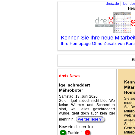
dreix.de
bundes
Her
Kennen Sie Ihre neue Mitarbe
Ihre Homepage Ohne Zusatz von Konse
su
dreix News
Kenn
Igel schreddert
Mitar
Mähroboter
Hom
Samstag, 13. Juni 2026
Sie si
So ein Igel ist doch nicht blöd. Wo
modern
keine Würmer und Schnecken
Sie Be
sind, weil alles geschreddert
Mitarbe
wurde, geht doch auch kein Igel
welche
weiter lesen?
mehr hin.
anspr
Sie hi
Bewerte diesen Text:
Gern s
+
-
Mitarb
Punkte: 1