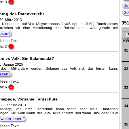
-
te: 3
Ju
20
rung des Datenverkehr
199
30. März 2013
351
n konsequent auf Ajax (Asynchronous JavaScript and XML). Durch dieses
rreichen wir eine Minimierung des Datenverkehrs, was gerade bei
lesen?
diesen Text:
K
-
te: 2
31
äre vs Volk: Ein Balanceakt?
0. Januar 2025
 doch Milliardäre werden. Solange das Volk sich das leisten kann.
32
lesen?
diesen Text:
-
te: 6
33
mepage, Vorname Fahrschule
17. Februar 2013
34
epage, von Ihrer Fahrschule kann schon sehr viele Emotionen
ringen. Sie weiß wann der PKW Kurs ansteht und wann Bus- oder LKW
weiter lesen?
35
diesen Text: