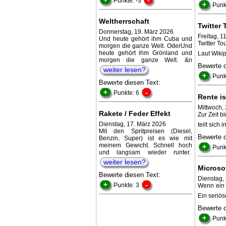
Punkte: -3
+
Punk
Weltherrschaft
Twitter
Donnerstag, 19. März 2026
Freitag, 1
Und heute gehört ihm Cuba und
Twitter T
morgen die ganze Welt. OderUnd
heute gehört ihm Grönland und
Laut Wikip
morgen die ganze Welt. &n
Bewerte 
weiter lesen?
+
Punk
Bewerte diesen Text:
+
-
Punkte: 6
Rente is
Mittwoch,
Rakete / Feder Effekt
Zur Zeit 
Dienstag, 17. März 2026
teilt sich
Mit den Spritpreisen (Diesel,
Bewerte 
Benzin, Super) ist es wie mit
meinem Gewicht. Schnell hoch
+
Punk
und langsam wieder runter.
weiter lesen?
Microso
Bewerte diesen Text:
Dienstag, 
+
-
Punkte: 3
Wenn ein 
Ein seriö
Bewerte 
+
Punk