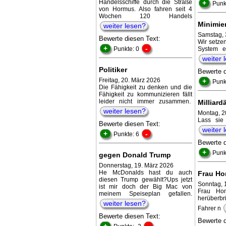
Handelsschiffe durch die Straße
+
Punk
von Hormus. Also fahren seit 4
Wochen 120 Handels
Minimie
weiter lesen?
Samstag, 
Bewerte diesen Text:
Wir setze
+
-
Punkte: 0
System e
weiter 
Politiker
Bewerte 
Freitag, 20. März 2026
+
Punk
Die Fähigkeit zu denken und die
Fähigkeit zu kommunizieren fällt
leider nicht immer zusammen.
Milliard
weiter lesen?
Montag, 2
Lass sie
Bewerte diesen Text:
weiter 
+
-
Punkte: 6
Bewerte 
+
Punk
gegen Donald Trump
Donnerstag, 19. März 2026
He McDonalds hast du auch
Frau Ho
diesen Trump gewählt?Ups jetzt
Sonntag, 
ist mir doch der Big Mac von
Frau Hom
meinem Speiseplan gefallen.
herüberb
weiter lesen?
Fahrer n
Bewerte diesen Text:
Bewerte 
+
-