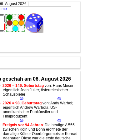
06. August 2026
teme
 geschah am 06. August 2026
0
2026 = 146. Geburtstag
von: Hans Moser;
eigentlich Jean Julier; österreichischer
Schauspieler
😀
😟
8
2026 = 98. Geburtstag
von: Andy Warhol;
eigentlich Andrew Warhola; US-
amerikanischer Popkünstler und
Filmproduzent
😀
😟
2
Ereignis vor 94 Jahren
: Die heutige A 555
zwischen Köln und Bonn eröffnete der
damalige Kölner Oberbürgermeister Konrad
Adenauer. Diese war die erste deutsche