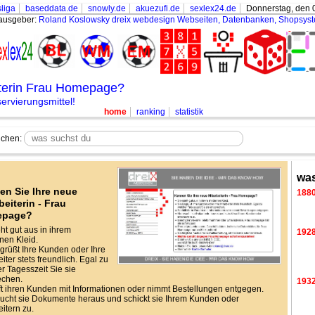
liga
baseddata.de
snowly.de
akuezufi.de
sexlex24.de
Donnerstag, den 
ausgeber:
Roland Koslowsky
dreix webdesign Webseiten, Datenbanken, Shopsys
iterin Frau Homepage?
rvierungsmittel!
home
ranking
statistik
chen:
was
en Sie Ihre neue
188
beiterin - Frau
epage?
eht gut aus in ihrem
192
en Kleid.
grüßt Ihre Kunden oder Ihre
iter stets freundlich. Egal zu
r Tagesszeit Sie sie
echen.
193
lft ihren Kunden mit Informationen oder nimmt Bestellungen entgegen.
ucht sie Dokumente heraus und schickt sie Ihrem Kunden oder
eitern zu.