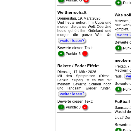
Punkte: -3
+
Punk
Weltherrschaft
Was sol
Donnerstag, 19. März 2026
Mittwoch,
Und heute gehört ihm Cuba und
Nur weni
morgen die ganze Welt. OderUnd
komplett.
heute gehört ihm Grönland und
weiter 
morgen die ganze Welt. &n
weiter lesen?
Bewerte 
Bewerte diesen Text:
+
Punk
+
-
Punkte: 6
meckern
Rakete / Feder Effekt
Freitag, 7
Meckern d
Dienstag, 17. März 2026
we
Mit den Spritpreisen (Diesel,
raus.
Benzin, Super) ist es wie mit
Bewerte 
meinem Gewicht. Schnell hoch
und langsam wieder runter.
+
Punk
weiter lesen?
Bewerte diesen Text:
Fußball
+
-
Punkte: 3
Samstag, 
Was ist d
Liga? Der 
Bewerte 
+
Punk