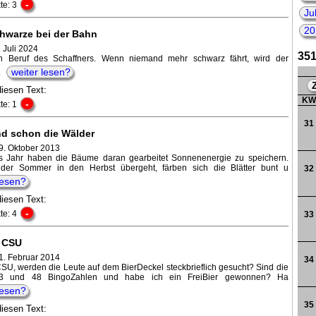
-
te: 3
Ju
20
hwarze bei der Bahn
199
 Juli 2024
351
en Beruf des Schaffners. Wenn niemand mehr schwarz fährt, wird der
weiter lesen?
s.
diesen Text:
K
-
te: 1
31
nd schon die Wälder
 9. Oktober 2013
s Jahr haben die Bäume daran gearbeitet Sonnenenergie zu speichern.
der Sommer in den Herbst übergeht, färben sich die Blätter bunt u
32
lesen?
diesen Text:
-
te: 4
33
 CSU
1. Februar 2014
34
SU, werden die Leute auf dem BierDeckel steckbrieflich gesucht? Sind die
3 und 48 BingoZahlen und habe ich ein FreiBier gewonnen? Ha
lesen?
35
diesen Text: