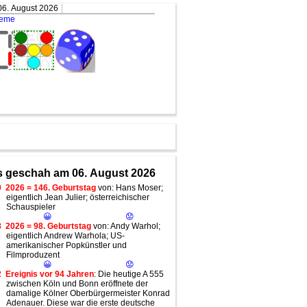
06. August 2026
teme
 geschah am 06. August 2026
0
2026 = 146. Geburtstag
von: Hans Moser;
eigentlich Jean Julier; österreichischer
Schauspieler
😀
😟
8
2026 = 98. Geburtstag
von: Andy Warhol;
eigentlich Andrew Warhola; US-
amerikanischer Popkünstler und
Filmproduzent
😀
😟
2
Ereignis vor 94 Jahren
: Die heutige A 555
zwischen Köln und Bonn eröffnete der
damalige Kölner Oberbürgermeister Konrad
Adenauer. Diese war die erste deutsche