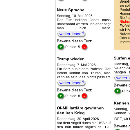
Benöti
sie sof
Neue Sprache
Produk
Homepa
Sonntag, 10. Mai 2026
Sie fr
Der Film Indiana Jones muss
Nichts
umbenannt werden. Indianer sagt
Erzähl
man nich mehr.
wir 
weiter lesen?
Nutzen
Oder 
Bewerte diesen Text:
Inform
+
-
Punkte: 5
Surfen e
Trump wieder
Dienstag,
Donnerstag, 7. Mai 2026
S-Bahn-Su
Ein Satz aus einem Podcast: Der
hängen s
Befehl kommt von Trump, also
kann es sein, das nichts passiert.
weiter 
weiter lesen?
Bewerte 
Bewerte diesen Text:
+
Punk
+
-
Punkte: 8
Kennen 
Öl-Milliardäre gewinnen
Sonntag, 
den Iran Krieg
Kennen Si
Donnerstag, 30. April 2026
IDEE, w
Vor dem Angriff durch die USA auf
Bewerte 
den Iran fuhren täglich ca. 120