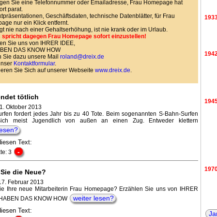
gen Sie eine Telefonnummer oder Emailadresse, Frau Homepage hat
ort parat.
tpräsentationen, Geschäftsdaten, technische Datenblätter, für Frau
193
ge nur ein Klick entfernt.
agt nie nach einer Gehaltserhöhung, ist nie krank oder im Urlaub.
 spricht dagegen Frau Homepage sofort einzustellen!
en Sie uns von IHRER IDEE,
HABEN DAS KNOW HOW
194
 Sie dazu unsere Mail
roland@dreix.de
unser
Kontaktformular
.
ieren Sie Sich auf unserer Webseite
www.dreix.de
.
ndet tötlich
194
 1. Oktober 2013
rfen fordert jedes Jahr bis zu 40 Tote. Beim sogenannten S-Bahn-Surfen
ich meist Jugendlich von außen an einen Zug. Entweder klettern
lesen?
diesen Text:
-
te: 3
197
Sie die Neue?
17. Februar 2013
e Ihre neue Mitarbeiterin Frau Homepage? Erzählen Sie uns von IHRER
weiter lesen?
ir HABEN DAS KNOW HOW
198
diesen Text:
Ja