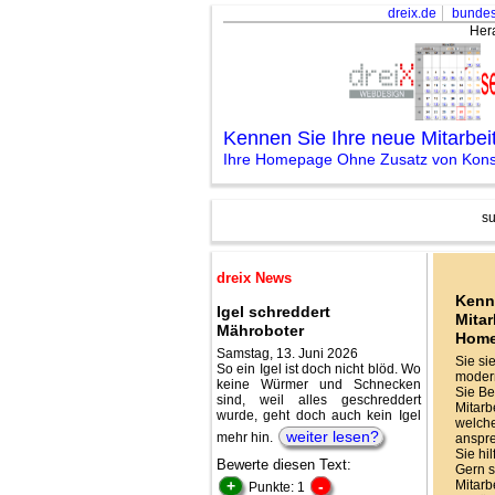
dreix.de
bundes
Her
Kennen Sie Ihre neue Mitarbe
Ihre Homepage Ohne Zusatz von Konse
su
dreix News
Kenn
Igel schreddert
Mitar
Mähroboter
Hom
Samstag, 13. Juni 2026
Sie si
So ein Igel ist doch nicht blöd. Wo
modern
keine Würmer und Schnecken
Sie Be
sind, weil alles geschreddert
Mitarbe
wurde, geht doch auch kein Igel
welche
weiter lesen?
mehr hin.
anspr
Sie hi
Bewerte diesen Text:
Gern s
+
-
Mitarb
Punkte: 1