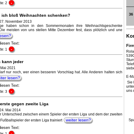
-
te: 2
36
l ich bloß Weihnachten schenken?
 27. November 2013
ge haben schon in den Sommermonaten ihre Weihnachtsgeschenke
 Die meisten von uns stellen Mitte Dezember fest, dass plötzlich und une
lesen?
Kon
diesen Text:
Fir
-
te: 1
Rola
539
Stum
 kann jeder
Tel
. Mai 2021
sieb
arf nur noch, wer einen besseren Vorschlag hat. Alle Anderen halten sich
E-Ma
iter lesen?
Sie 
diesen Text:
unte
uns 
-
te: 3
 erste gegen zweite Liga
24. Mai 2014
er Unterschied zwischen einem Spieler der ersten Liga und dem der zweiten
weiter lesen?
Sp
Fußballspieler der ersten Liga trainiert
diesen Text:
-
te: 1