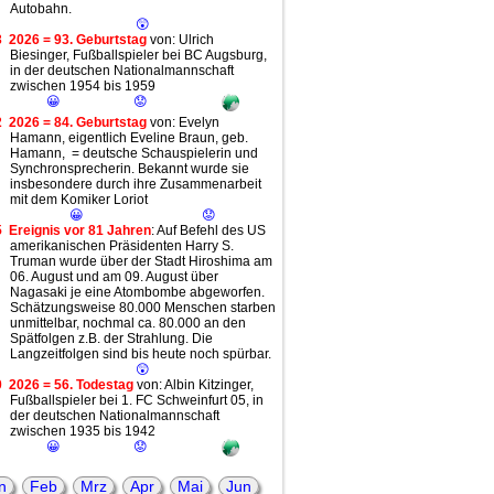
Autobahn.
😲
3
2026 = 93. Geburtstag
von: Ulrich
Biesinger, Fußballspieler bei BC Augsburg,
in der deutschen Nationalmannschaft
zwischen 1954 bis 1959
😀
😟
2
2026 = 84. Geburtstag
von: Evelyn
Hamann, eigentlich Eveline Braun, geb.
Hamann, = deutsche Schauspielerin und
Synchronsprecherin. Bekannt wurde sie
insbesondere durch ihre Zusammenarbeit
mit dem Komiker Loriot
😀
😟
5
Ereignis vor 81 Jahren
: Auf Befehl des US
amerikanischen Präsidenten Harry S.
Truman wurde über der Stadt Hiroshima am
06. August und am 09. August über
Nagasaki je eine Atombombe abgeworfen.
Schätzungsweise 80.000 Menschen starben
unmittelbar, nochmal ca. 80.000 an den
Spätfolgen z.B. der Strahlung. Die
Langzeitfolgen sind bis heute noch spürbar.
😲
0
2026 = 56. Todestag
von: Albin Kitzinger,
Fußballspieler bei 1. FC Schweinfurt 05, in
der deutschen Nationalmannschaft
zwischen 1935 bis 1942
😀
😟
0
2026 = 46. Geburtstag
von: Roman
Weidenfeller, Fußballspieler bei Borussia
n
Feb
Mrz
Apr
Mai
Jun