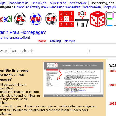
liga
baseddata.de
snowly.de
akuezufi.de
sexlex24.de
Donnerstag, den 
ausgeber:
Roland Koslowsky
dreix webdesign Webseiten, Datenbanken, Shopsys
iterin Frau Homepage?
rvierungsstoffen!
home
ranking
statistik
chen:
was
en Sie Ihre neue
188
beiterin - Frau
epage?
eht gut aus in ihrem
192
en Kleid.
grüßt Ihre Kunden oder Ihre
iter stets freundlich. Egal zu
r Tagesszeit Sie sie
echen.
193
lft ihren Kunden mit Informationen oder nimmt Bestellungen entgegen.
ucht sie Dokumente heraus und schickt sie Ihrem Kunden oder
eitern zu.