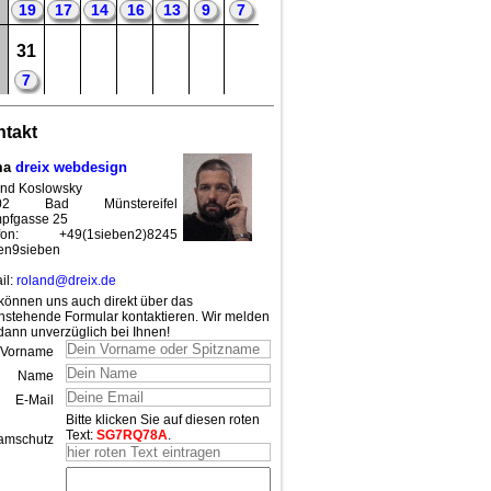
19
17
14
16
13
9
7
31
7
takt
ma
dreix webdesign
nd Koslowsky
02 Bad Münstereifel
pfgasse 25
efon: +49(1sieben2)8245
en9sieben
il:
roland@dreix.de
können uns auch direkt über das
nstehende Formular kontaktieren. Wir melden
dann unverzüglich bei Ihnen!
Vorname
Name
E-Mail
Bitte klicken Sie auf diesen roten
Text:
SG7RQ78A
.
amschutz