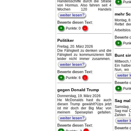
Handelsschiffe durch die Straße
+
Punk
von Hormus. Also fahren seit 4
Wochen 120 Handels
mehr Sc
weiter lesen?
Montag, 8.
Bewerte diesen Text:
Rettet d
+
-
Punkte: 0
Arbeitslo
Bewerte 
Politiker
+
Punk
Freitag, 20. März 2026
Die Fähigkeit zu denken und die
Fähigkeit zu kommunizieren fällt
Bunt si
leider nicht immer zusammen.
Mittwoch,
weiter lesen?
Ein halbe
Nun, wo 
Bewerte diesen Text:
weiter 
+
-
Punkte: 6
Bewerte 
+
Punk
gegen Donald Trump
Donnerstag, 19. März 2026
He McDonalds hast du auch
Sag mal
diesen Trump gewählt?Ups jetzt
Samstag, 
ist mir doch der Big Mac von
Sag mal C
meinem Speiseplan gefallen.
Zahlen 1
weiter lesen?
weiter 
Bewerte diesen Text:
Bewerte 
+
-