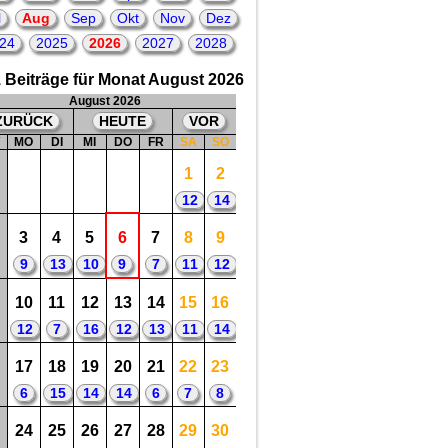
Dortmund, in der deutschen
l
Aug
Sep
Okt
Nov
Dez
Nationalmannschaft zwischen 2013 bis
2015
24
2025
2026
2027
2028
😀
3
2026 = 33. Geburtstag
von: Amin Younes,
 Beiträge für Monat August 2026
Fußballspieler bei Ajax Amsterdam,
Eintracht Frankfurt, in der deutschen
August 2026
Nationalmannschaft zwischen 2017 bis
ZURÜCK
HEUTE
VOR
2021
😀
W
MO
DI
MI
DO
FR
SA
SO
1
2
12
14
3
4
5
6
7
8
9
9
13
10
9
7
11
12
10
11
12
13
14
15
16
12
7
16
12
13
11
14
17
18
19
20
21
22
23
6
15
14
14
6
7
8
24
25
26
27
28
29
30