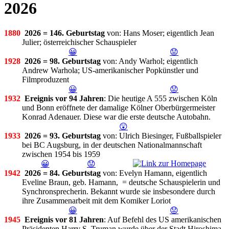
2026
1880
2026 = 146. Geburtstag
von: Hans Moser; eigentlich Jean
Julier; österreichischer Schauspieler
😀
😟
1928
2026 = 98. Geburtstag
von: Andy Warhol; eigentlich
Andrew Warhola; US-amerikanischer Popkünstler und
Filmproduzent
😀
😟
1932
Ereignis vor 94 Jahren
: Die heutige A 555 zwischen Köln
und Bonn eröffnete der damalige Kölner Oberbürgermeister
Konrad Adenauer. Diese war die erste deutsche Autobahn.
😲
1933
2026 = 93. Geburtstag
von: Ulrich Biesinger, Fußballspieler
bei BC Augsburg, in der deutschen Nationalmannschaft
zwischen 1954 bis 1959
😀
😟
1942
2026 = 84. Geburtstag
von: Evelyn Hamann, eigentlich
Eveline Braun, geb. Hamann, = deutsche Schauspielerin und
Synchronsprecherin. Bekannt wurde sie insbesondere durch
ihre Zusammenarbeit mit dem Komiker Loriot
😀
😟
1945
Ereignis vor 81 Jahren
: Auf Befehl des US amerikanischen
Präsidenten Harry S. Truman wurde über der Stadt Hiroshima