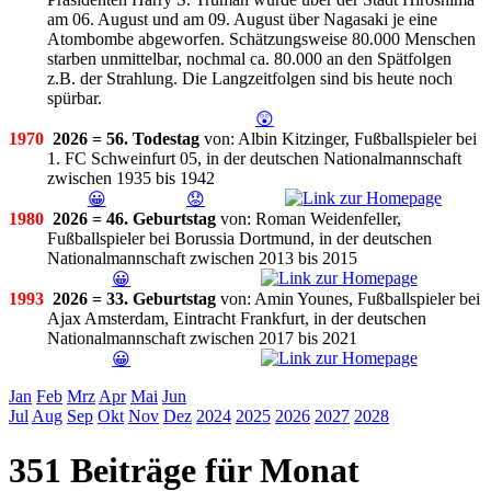
am 06. August und am 09. August über Nagasaki je eine
Atombombe abgeworfen. Schätzungsweise 80.000 Menschen
starben unmittelbar, nochmal ca. 80.000 an den Spätfolgen
z.B. der Strahlung. Die Langzeitfolgen sind bis heute noch
spürbar.
😲
1970
2026 = 56. Todestag
von: Albin Kitzinger, Fußballspieler bei
1. FC Schweinfurt 05, in der deutschen Nationalmannschaft
zwischen 1935 bis 1942
😀
😟
1980
2026 = 46. Geburtstag
von: Roman Weidenfeller,
Fußballspieler bei Borussia Dortmund, in der deutschen
Nationalmannschaft zwischen 2013 bis 2015
😀
1993
2026 = 33. Geburtstag
von: Amin Younes, Fußballspieler bei
Ajax Amsterdam, Eintracht Frankfurt, in der deutschen
Nationalmannschaft zwischen 2017 bis 2021
😀
Jan
Feb
Mrz
Apr
Mai
Jun
Jul
Aug
Sep
Okt
Nov
Dez
2024
2025
2026
2027
2028
351 Beiträge für Monat