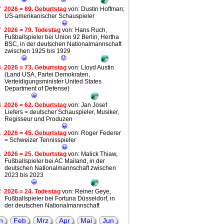
7
2026 = 89. Geburtstag
von: Dustin Hoffman;
US-amerikanischer Schauspieler
😀
7
2026 = 79. Todestag
von: Hans Ruch,
Fußballspieler bei Union 92 Berlin, Hertha
BSC, in der deutschen Nationalmannschaft
zwischen 1925 bis 1929
😀
😟
3
2026 = 73. Geburtstag
von: Lloyd Austin
(Land USA, Partei Demokraten,
Verteidigungsminister United States
Department of Defense)
😀
4
2026 = 62. Geburtstag
von: Jan Josef
Liefers = deutscher Schauspieler, Musiker,
Regisseur und Produzen
😀
1
2026 = 45. Geburtstag
von: Roger Federer
= Schweizer Tennisspieler
😀
1
2026 = 25. Geburtstag
von: Malick Thiaw,
Fußballspieler bei AC Mailand, in der
deutschen Nationalmannschaft zwischen
2023 bis 2023
😀
2
2026 = 24. Todestag
von: Reiner Geye,
Fußballspieler bei Fortuna Düsseldorf, in
der deutschen Nationalmannschaft
zwischen 1972 bis 1974
😀
😟
n
Feb
Mrz
Apr
Mai
Jun