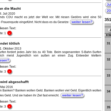
202
Ju
an die Macht
20
8. Juli 2020
nds CDU macht es jetzt der Welt vor. Mit riesen Gedöns wird eine 50
351
weiter lesen?
e Frauenquote eingeführt. Nicht dass es da Gesetze
diesen Text:
-
te: 1
K
ndet tötlich
31
 1. Oktober 2013
rfen fordert jedes Jahr bis zu 40 Tote. Beim sogenannten S-Bahn-Surfen
ich meist Jugendlich von außen an einen Zug. Entweder klettern
32
lesen?
diesen Text:
-
te: 3
33
 wird abgeschafft
. Mai 2016
n Banken? Banken wollen Geld. Banken wollen viel Geld. Eigentlich wollen
34
weiter lesen?
es Geld. Und sie haben ihr Ziel fast erreicht.
diesen Text:
-
te: 3
35