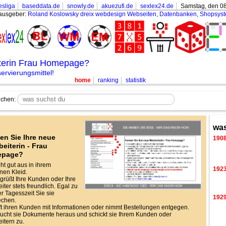
sliga
baseddata.de
snowly.de
akuezufi.de
sexlex24.de
Samstag, den 08
ausgeber:
Roland Koslowsky
dreix webdesign Webseiten, Datenbanken, Shopsys
iterin Frau Homepage?
rvierungsmittel!
home
ranking
statistik
chen:
was
en Sie Ihre neue
190
beiterin - Frau
epage?
eht gut aus in ihrem
192
en Kleid.
grüßt Ihre Kunden oder Ihre
iter stets freundlich. Egal zu
r Tagesszeit Sie sie
192
echen.
lft ihren Kunden mit Informationen oder nimmt Bestellungen entgegen.
ucht sie Dokumente heraus und schickt sie Ihrem Kunden oder
eitern zu.