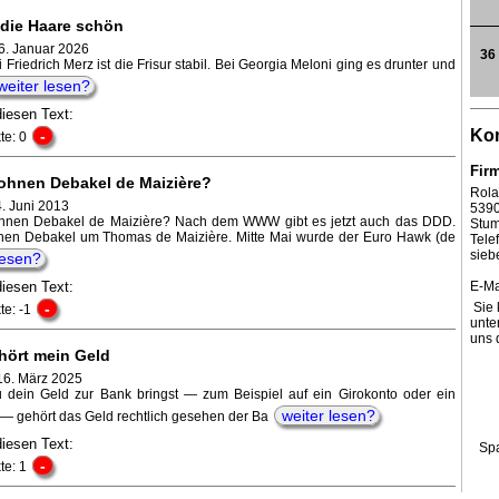
 die Haare schön
6. Januar 2026
36
ei Friedrich Merz ist die Frisur stabil. Bei Georgia Meloni ging es drunter und
weiter lesen?
diesen Text:
Kon
-
te: 0
Fir
hnen Debakel de Maizière?
Rola
4. Juni 2013
539
nen Debakel de Maizière? Nach dem WWW gibt es jetzt auch das DDD.
Stum
en Debakel um Thomas de Maizière. Mitte Mai wurde der Euro Hawk (de
Tel
sieb
lesen?
diesen Text:
E-Ma
-
Sie 
te: -1
unte
uns 
ört mein Geld
16. März 2025
 dein Geld zur Bank bringst — zum Beispiel auf ein Girokonto oder ein
weiter lesen?
— gehört das Geld rechtlich gesehen der Ba
diesen Text:
Sp
-
te: 1