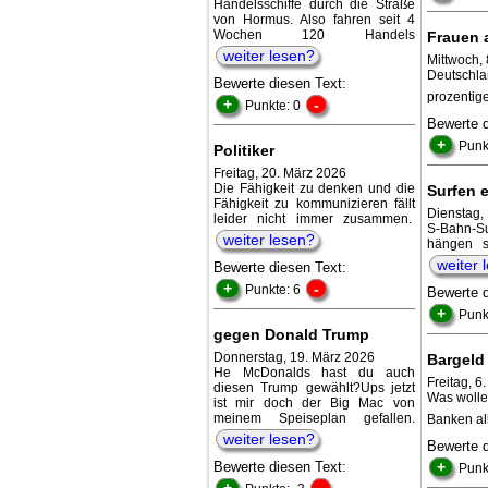
Handelsschiffe durch die Straße
von Hormus. Also fahren seit 4
Wochen 120 Handels
Frauen 
weiter lesen?
Mittwoch, 
Deutschla
Bewerte diesen Text:
prozentig
+
-
Punkte: 0
Bewerte 
+
Punk
Politiker
Freitag, 20. März 2026
Die Fähigkeit zu denken und die
Surfen e
Fähigkeit zu kommunizieren fällt
Dienstag,
leider nicht immer zusammen.
S-Bahn-Su
weiter lesen?
hängen s
weiter 
Bewerte diesen Text:
+
-
Punkte: 6
Bewerte 
+
Punk
gegen Donald Trump
Donnerstag, 19. März 2026
Bargeld
He McDonalds hast du auch
Freitag, 6
diesen Trump gewählt?Ups jetzt
Was wolle
ist mir doch der Big Mac von
meinem Speiseplan gefallen.
Banken all
weiter lesen?
Bewerte 
Bewerte diesen Text:
+
Punk
+
-