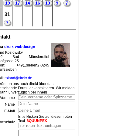
19
17
14
16
13
9
7
31
7
takt
ma
dreix webdesign
nd Koslowsky
02 Bad Münstereifel
pfgasse 25
efon: +49(1sieben2)8245
en9sieben
il:
roland@dreix.de
können uns auch direkt über das
nstehende Formular kontaktieren. Wir melden
dann unverzüglich bei Ihnen!
Vorname
Name
E-Mail
Bitte klicken Sie auf diesen roten
Text:
8QUUNPEK
.
amschutz