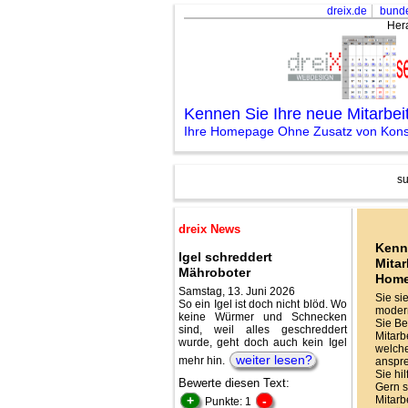
dreix.de
bunde
Her
Kennen Sie Ihre neue Mitarbe
Ihre Homepage Ohne Zusatz von Konse
su
dreix News
Kenn
Igel schreddert
Mitar
Mähroboter
Hom
Samstag, 13. Juni 2026
Sie si
So ein Igel ist doch nicht blöd. Wo
modern
keine Würmer und Schnecken
Sie Be
sind, weil alles geschreddert
Mitarbe
wurde, geht doch auch kein Igel
welche
weiter lesen?
mehr hin.
anspr
Sie hi
Bewerte diesen Text:
Gern s
+
-
Mitarb
Punkte: 1