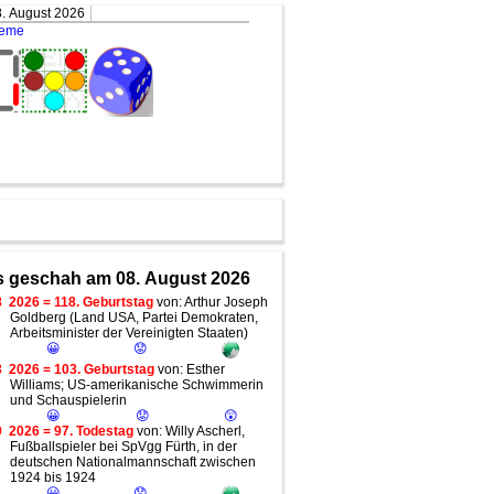
. August 2026
teme
 geschah am 08. August 2026
8
2026 = 118. Geburtstag
von: Arthur Joseph
Goldberg (Land USA, Partei Demokraten,
Arbeitsminister der Vereinigten Staaten)
😀
😟
3
2026 = 103. Geburtstag
von: Esther
Williams; US-amerikanische Schwimmerin
und Schauspielerin
😀
😟
😲
9
2026 = 97. Todestag
von: Willy Ascherl,
Fußballspieler bei SpVgg Fürth, in der
deutschen Nationalmannschaft zwischen
1924 bis 1924
😀
😟