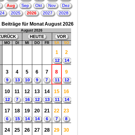
2
2026 = 4. Todestag
von: Olivia Newton-John
l
Aug
Sep
Okt
Nov
Dez
= britisch-australische Sängerin,
Songwriterin, Schauspielerin
24
2025
2026
2027
2028
😀
😟
 Beiträge für Monat August 2026
August 2026
ZURÜCK
HEUTE
VOR
W
MO
DI
MI
DO
FR
SA
SO
1
2
12
14
3
4
5
6
7
8
9
9
13
10
9
7
11
12
10
11
12
13
14
15
16
12
7
16
12
13
11
14
17
18
19
20
21
22
23
6
15
14
14
6
7
8
24
25
26
27
28
29
30