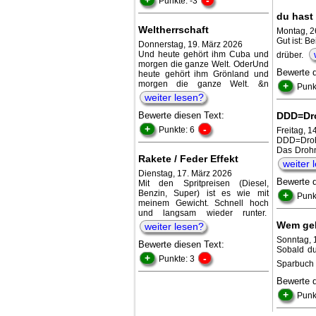
Punkte: -3
du hast
Weltherrschaft
Montag, 2
Gut ist: B
Donnerstag, 19. März 2026
Und heute gehört ihm Cuba und
drüber.
morgen die ganze Welt. OderUnd
Bewerte 
heute gehört ihm Grönland und
morgen die ganze Welt. &n
+
Punk
weiter lesen?
Bewerte diesen Text:
DDD=Dro
+
-
Punkte: 6
Freitag, 1
DDD=Droh
Das Drohn
Rakete / Feder Effekt
weiter 
Dienstag, 17. März 2026
Bewerte 
Mit den Spritpreisen (Diesel,
Benzin, Super) ist es wie mit
+
Punk
meinem Gewicht. Schnell hoch
und langsam wieder runter.
Wem geh
weiter lesen?
Sonntag, 
Bewerte diesen Text:
Sobald du
+
-
Punkte: 3
Sparbuch 
Bewerte 
+
Punk