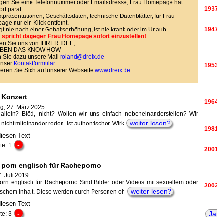
gen Sie eine Telefonnummer oder Emailadresse, Frau Homepage hat
193
ort parat.
tpräsentationen, Geschäftsdaten, technische Datenblätter, für Frau
ge nur ein Klick entfernt.
194
agt nie nach einer Gehaltserhöhung, ist nie krank oder im Urlaub.
 spricht dagegen Frau Homepage sofort einzustellen!
en Sie uns von IHRER IDEE,
HABEN DAS KNOW HOW
 Sie dazu unsere Mail
roland@dreix.de
unser
Kontaktformular
.
195
ieren Sie Sich auf unserer Webseite
www.dreix.de
.
 Konzert
196
g, 27. März 2025
allein? Blöd, nicht? Wollen wir uns einfach nebeneinanderstellen? Wir
weiter lesen?
nicht miteinander reden. Ist authentischer. Wirk
198
diesen Text:
-
te: 1
200
 porn englisch für Racheporno
. Juli 2019
orn englisch für Racheporno Sind Bilder oder Videos mit sexuellem oder
200
weiter lesen?
ischem Inhalt. Diese werden durch Personen oh
diesen Text:
-
Ja
te: 3