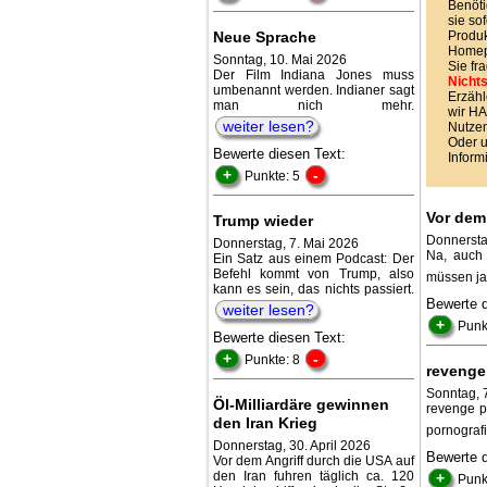
Benöti
sie sof
Neue Sprache
Produk
Homepa
Sonntag, 10. Mai 2026
Sie fr
Der Film Indiana Jones muss
Nichts
umbenannt werden. Indianer sagt
Erzähl
man nich mehr.
wir 
weiter lesen?
Nutzen
Oder 
Bewerte diesen Text:
Inform
+
-
Punkte: 5
Vor dem
Trump wieder
Donnersta
Donnerstag, 7. Mai 2026
Na, auch 
Ein Satz aus einem Podcast: Der
Befehl kommt von Trump, also
müssen ja 
kann es sein, das nichts passiert.
Bewerte 
weiter lesen?
+
Punk
Bewerte diesen Text:
+
-
Punkte: 8
revenge
Sonntag, 7
Öl-Milliardäre gewinnen
revenge p
den Iran Krieg
pornograf
Donnerstag, 30. April 2026
Bewerte 
Vor dem Angriff durch die USA auf
den Iran fuhren täglich ca. 120
+
Punk