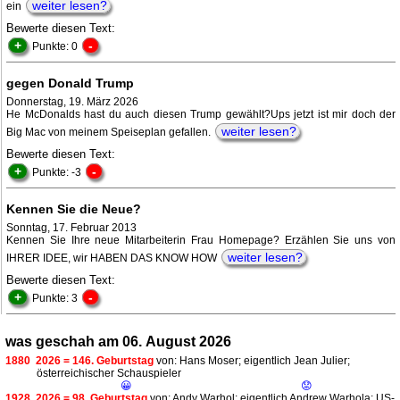
weiter lesen?
ein
Bewerte diesen Text:
+
-
Punkte: 0
gegen Donald Trump
Donnerstag, 19. März 2026
He McDonalds hast du auch diesen Trump gewählt?Ups jetzt ist mir doch der
weiter lesen?
Big Mac von meinem Speiseplan gefallen.
Bewerte diesen Text:
+
-
Punkte: -3
Kennen Sie die Neue?
Sonntag, 17. Februar 2013
Kennen Sie Ihre neue Mitarbeiterin Frau Homepage? Erzählen Sie uns von
weiter lesen?
IHRER IDEE, wir HABEN DAS KNOW HOW
Bewerte diesen Text:
+
-
Punkte: 3
was geschah am 06. August 2026
1880
2026 = 146. Geburtstag
von: Hans Moser; eigentlich Jean Julier;
österreichischer Schauspieler
😀
😟
1928
2026 = 98. Geburtstag
von: Andy Warhol; eigentlich Andrew Warhola; US-