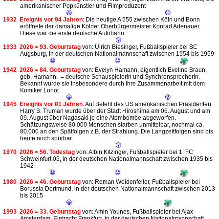
amerikanischer Popkünstler und Filmproduzent
😀
😟
1932
Ereignis vor 94 Jahren
: Die heutige A 555 zwischen Köln und Bonn
eröffnete der damalige Kölner Oberbürgermeister Konrad Adenauer.
Diese war die erste deutsche Autobahn.
😲
1933
2026 = 93. Geburtstag
von: Ulrich Biesinger, Fußballspieler bei BC
Augsburg, in der deutschen Nationalmannschaft zwischen 1954 bis 1959
😀
😟
1942
2026 = 84. Geburtstag
von: Evelyn Hamann, eigentlich Eveline Braun,
geb. Hamann, = deutsche Schauspielerin und Synchronsprecherin.
Bekannt wurde sie insbesondere durch ihre Zusammenarbeit mit dem
Komiker Loriot
😀
😟
1945
Ereignis vor 81 Jahren
: Auf Befehl des US amerikanischen Präsidenten
Harry S. Truman wurde über der Stadt Hiroshima am 06. August und am
09. August über Nagasaki je eine Atombombe abgeworfen.
Schätzungsweise 80.000 Menschen starben unmittelbar, nochmal ca.
80.000 an den Spätfolgen z.B. der Strahlung. Die Langzeitfolgen sind bis
heute noch spürbar.
😲
1970
2026 = 56. Todestag
von: Albin Kitzinger, Fußballspieler bei 1. FC
Schweinfurt 05, in der deutschen Nationalmannschaft zwischen 1935 bis
1942
😀
😟
1980
2026 = 46. Geburtstag
von: Roman Weidenfeller, Fußballspieler bei
Borussia Dortmund, in der deutschen Nationalmannschaft zwischen 2013
bis 2015
😀
1993
2026 = 33. Geburtstag
von: Amin Younes, Fußballspieler bei Ajax
Amsterdam, Eintracht Frankfurt, in der deutschen Nationalmannschaft