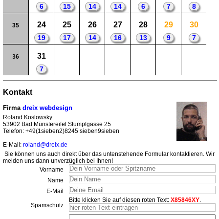
6
15
14
14
6
7
8
24
25
26
27
28
29
30
35
19
17
14
16
13
9
7
31
36
7
Kontakt
Firma
dreix webdesign
Roland Koslowsky
53902 Bad Münstereifel Stumpfgasse 25
Telefon: +49(1sieben2)8245 sieben9sieben
E-Mail:
roland@dreix.de
Sie können uns auch direkt über das untenstehende Formular kontaktieren. Wir
melden uns dann unverzüglich bei Ihnen!
Vorname
Name
E-Mail
Bitte klicken Sie auf diesen roten Text:
X85846XY
.
Spamschutz