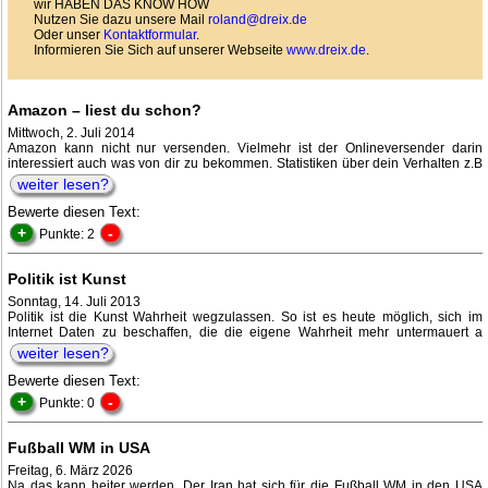
wir HABEN DAS KNOW HOW
Nutzen Sie dazu unsere Mail
roland@dreix.de
Oder unser
Kontaktformular
.
Informieren Sie Sich auf unserer Webseite
www.dreix.de
.
Amazon – liest du schon?
Mittwoch, 2. Juli 2014
Amazon kann nicht nur versenden. Vielmehr ist der Onlineversender darin
interessiert auch was von dir zu bekommen. Statistiken über dein Verhalten z.B
weiter lesen?
Bewerte diesen Text:
+
-
Punkte: 2
Politik ist Kunst
Sonntag, 14. Juli 2013
Politik ist die Kunst Wahrheit wegzulassen. So ist es heute möglich, sich im
Internet Daten zu beschaffen, die die eigene Wahrheit mehr untermauert a
weiter lesen?
Bewerte diesen Text:
+
-
Punkte: 0
Fußball WM in USA
Freitag, 6. März 2026
Na das kann heiter werden. Der Iran hat sich für die Fußball WM in den USA