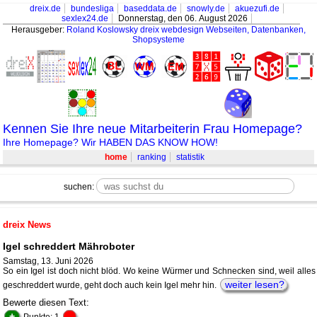
dreix.de
bundesliga
baseddata.de
snowly.de
akuezufi.de
sexlex24.de
Donnerstag, den 06. August 2026
Herausgeber:
Roland Koslowsky
dreix webdesign Webseiten, Datenbanken,
Shopsysteme
Kennen Sie Ihre neue Mitarbeiterin Frau Homepage?
Ihre Homepage? Wir HABEN DAS KNOW HOW!
home
ranking
statistik
suchen:
dreix News
Igel schreddert Mähroboter
Samstag, 13. Juni 2026
So ein Igel ist doch nicht blöd. Wo keine Würmer und Schnecken sind, weil alles
weiter lesen?
geschreddert wurde, geht doch auch kein Igel mehr hin.
Bewerte diesen Text:
+
-