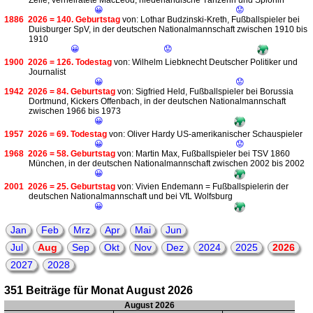
Zelle; verheiratete MacLeod; niederländische Tänzerin und Spionin
😀
😟
1886
2026 = 140. Geburtstag
von: Lothar Budzinski-Kreth, Fußballspieler bei
Duisburger SpV, in der deutschen Nationalmannschaft zwischen 1910 bis
1910
😀
😟
1900
2026 = 126. Todestag
von: Wilhelm Liebknecht Deutscher Politiker und
Journalist
😀
😟
1942
2026 = 84. Geburtstag
von: Sigfried Held, Fußballspieler bei Borussia
Dortmund, Kickers Offenbach, in der deutschen Nationalmannschaft
zwischen 1966 bis 1973
😀
1957
2026 = 69. Todestag
von: Oliver Hardy US-amerikanischer Schauspieler
😀
😟
1968
2026 = 58. Geburtstag
von: Martin Max, Fußballspieler bei TSV 1860
München, in der deutschen Nationalmannschaft zwischen 2002 bis 2002
😀
2001
2026 = 25. Geburtstag
von: Vivien Endemann = Fußballspielerin der
deutschen Nationalmannschaft und bei VfL Wolfsburg
😀
Jan
Feb
Mrz
Apr
Mai
Jun
Jul
Aug
Sep
Okt
Nov
Dez
2024
2025
2026
2027
2028
351 Beiträge für Monat August 2026
August 2026