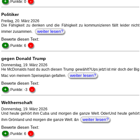
+
-
Punkte: 0
Politiker
Freitag, 20. März 2026
Die Fähigkeit zu denken und die Fähigkeit zu kommunizieren fällt leider nicht
weiter lesen?
immer zusammen.
Bewerte diesen Text:
+
-
Punkte: 6
gegen Donald Trump
Donnerstag, 19. März 2026
He McDonalds hast du auch diesen Trump gewählt?Ups jetzt ist mir doch der Big
weiter lesen?
Mac von meinem Speiseplan gefallen.
Bewerte diesen Text:
+
-
Punkte: -3
Weltherrschaft
Donnerstag, 19. März 2026
Und heute gehört ihm Cuba und morgen die ganze Welt. OderUnd heute gehört
weiter lesen?
ihm Grönland und morgen die ganze Welt. &n
Bewerte diesen Text:
+
-
Punkte: 6