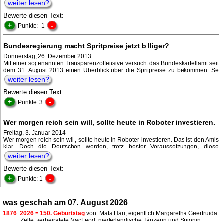
weiter lesen?
Bewerte diesen Text:
+
-
Punkte: -1
Bundesregierung macht Spritpreise jetzt billiger?
Donnerstag, 26. Dezember 2013
Mit einer sogenannten Transparenzoffensive versucht das Bundeskartellamt seit
dem 31. August 2013 einen Überblick über die Spritpreise zu bekommen. Se
weiter lesen?
Bewerte diesen Text:
+
-
Punkte: 3
Wer morgen reich sein will, sollte heute in Roboter investieren.
Freitag, 3. Januar 2014
Wer morgen reich sein will, sollte heute in Roboter investieren. Das ist den Amis
klar. Doch die Deutschen werden, trotz bester Voraussetzungen, diese
weiter lesen?
Bewerte diesen Text:
+
-
Punkte: 1
was geschah am 07. August 2026
1876
2026 = 150. Geburtstag
von: Mata Hari; eigentlich Margaretha Geertruida
Zelle; verheiratete MacLeod; niederländische Tänzerin und Spionin