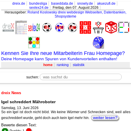
dreix.de
bundesliga
baseddata.de
snowly.de
akuezufi.de
sexlex24.de
Freitag, den 07. August 2026
Herausgeber:
Roland Koslowsky
dreix webdesign Webseiten, Datenbanken,
Shopsysteme
Kennen Sie Ihre neue Mitarbeiterin Frau Homepage?
Deine Homepage kann Spuren von Kundenvorteilen enthalten!
home
ranking
statistik
suchen:
dreix News
Igel schreddert Mähroboter
Samstag, 13. Juni 2026
So ein Igel ist doch nicht blöd. Wo keine Würmer und Schnecken sind, weil alles
weiter lesen?
geschreddert wurde, geht doch auch kein Igel mehr hin.
Bewerte diesen Text:
+
-