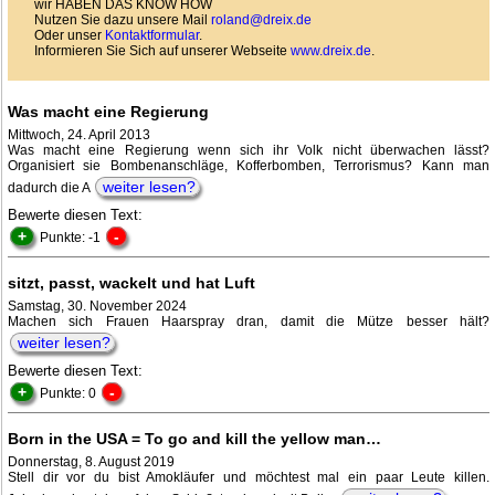
wir HABEN DAS KNOW HOW
Nutzen Sie dazu unsere Mail
roland@dreix.de
Oder unser
Kontaktformular
.
Informieren Sie Sich auf unserer Webseite
www.dreix.de
.
Was macht eine Regierung
Mittwoch, 24. April 2013
Was macht eine Regierung wenn sich ihr Volk nicht überwachen lässt?
Organisiert sie Bombenanschläge, Kofferbomben, Terrorismus? Kann man
weiter lesen?
dadurch die A
Bewerte diesen Text:
+
-
Punkte: -1
sitzt, passt, wackelt und hat Luft
Samstag, 30. November 2024
Machen sich Frauen Haarspray dran, damit die Mütze besser hält?
weiter lesen?
Bewerte diesen Text:
+
-
Punkte: 0
Born in the USA = To go and kill the yellow man…
Donnerstag, 8. August 2019
Stell dir vor du bist Amokläufer und möchtest mal ein paar Leute killen.