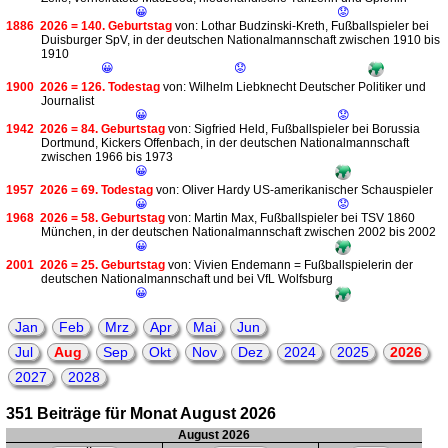
😀
😟
1886
2026 = 140. Geburtstag
von: Lothar Budzinski-Kreth, Fußballspieler bei
Duisburger SpV, in der deutschen Nationalmannschaft zwischen 1910 bis
1910
😀
😟
1900
2026 = 126. Todestag
von: Wilhelm Liebknecht Deutscher Politiker und
Journalist
😀
😟
1942
2026 = 84. Geburtstag
von: Sigfried Held, Fußballspieler bei Borussia
Dortmund, Kickers Offenbach, in der deutschen Nationalmannschaft
zwischen 1966 bis 1973
😀
1957
2026 = 69. Todestag
von: Oliver Hardy US-amerikanischer Schauspieler
😀
😟
1968
2026 = 58. Geburtstag
von: Martin Max, Fußballspieler bei TSV 1860
München, in der deutschen Nationalmannschaft zwischen 2002 bis 2002
😀
2001
2026 = 25. Geburtstag
von: Vivien Endemann = Fußballspielerin der
deutschen Nationalmannschaft und bei VfL Wolfsburg
😀
Jan
Feb
Mrz
Apr
Mai
Jun
Jul
Aug
Sep
Okt
Nov
Dez
2024
2025
2026
2027
2028
351 Beiträge für Monat August 2026
August 2026