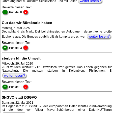
weiter lesen?
Jahrelang hast du auf dem Schießstand und mit Baller
Bewerte diesen Text:
+
-
Punkte: 8
Gut das wir Bürokratie haben
Montag, 5. Mai 2025
Deutschland als Markt löst bei chinesischen Autobauern derzeit keine große
weiter lesen?
Euphorie aus. Die Bundesrepublik gilt als kompliziert, schwer
Bewerte diesen Text:
+
-
Punkte: 3
sterben für die Umwelt
Mittwoch, 29. Juli 2020
2019 wurden weltweit 212 Umweltschützer getötet. Das Leben gegeben für
Naturschutz. Die meisten starben in Kolumbien, Philippinen, B
weiter lesen?
Bewerte diesen Text:
+
-
Punkte: 1
SNGVO statt DSGVO
Samstag, 22. Mai 2021
Im Gegensatz zur DSGVO = der europäischen Datenschutz-Grundverordnung
ist die Idee von Viktor Mayer-Schönberger einer DatenNUTZgrun