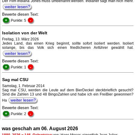
Der Film Indiana Jones muss umbenannt werden. Indianer sagt man nich mehr.
weiter lesen?
Bewerte diesen Text:
+
-
Punkte: 5
Isolation von der Welt
Freitag, 13. März 2026
Jedes Land, das einen Krieg beginnt, sollte sofort isoliert werden. Isoliert
solange, bis das Volk sich einen friedlicheren Anführer gewählt hat.
weiter lesen?
Bewerte diesen Text:
+
-
Punkte: 1
Sag mal CSU
Samstag, 1. Februar 2014
Sag mal CSU, werden die Leute auf dem BierDeckel steckbrieflich gesucht?
Sind die Zahlen 13 und 48 BingoZahlen und habe ich ein FreiBier gewonnen?
weiter lesen?
Ha
Bewerte diesen Text:
+
-
Punkte: 2
was geschah am 06. August 2026