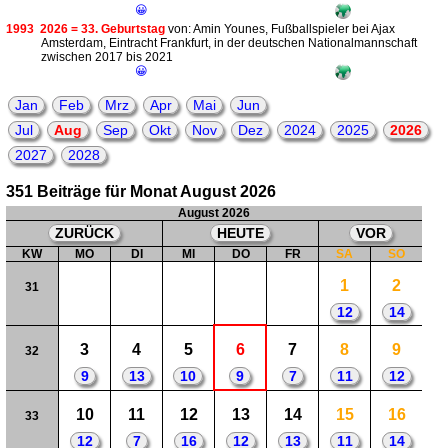
😀
1993
2026 = 33. Geburtstag
von: Amin Younes, Fußballspieler bei Ajax
Amsterdam, Eintracht Frankfurt, in der deutschen Nationalmannschaft
zwischen 2017 bis 2021
😀
Jan
Feb
Mrz
Apr
Mai
Jun
Jul
Aug
Sep
Okt
Nov
Dez
2024
2025
2026
2027
2028
351 Beiträge für Monat August 2026
August 2026
ZURÜCK
HEUTE
VOR
KW
MO
DI
MI
DO
FR
SA
SO
1
2
31
12
14
3
4
5
6
7
8
9
32
9
13
10
9
7
11
12
10
11
12
13
14
15
16
33
12
7
16
12
13
11
14