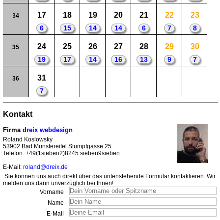
17
18
19
20
21
22
23
34
6
15
14
14
6
7
8
24
25
26
27
28
29
30
35
19
17
14
16
13
9
7
31
36
7
Kontakt
Firma
dreix webdesign
Roland Koslowsky
53902 Bad Münstereifel Stumpfgasse 25
Telefon: +49(1sieben2)8245 sieben9sieben
E-Mail:
roland@dreix.de
Sie können uns auch direkt über das untenstehende Formular kontaktieren. Wir
melden uns dann unverzüglich bei Ihnen!
Vorname
Name
E-Mail