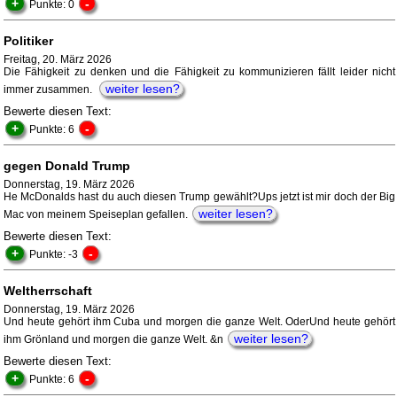
+
-
Punkte: 0
Politiker
Freitag, 20. März 2026
Die Fähigkeit zu denken und die Fähigkeit zu kommunizieren fällt leider nicht
weiter lesen?
immer zusammen.
Bewerte diesen Text:
+
-
Punkte: 6
gegen Donald Trump
Donnerstag, 19. März 2026
He McDonalds hast du auch diesen Trump gewählt?Ups jetzt ist mir doch der Big
weiter lesen?
Mac von meinem Speiseplan gefallen.
Bewerte diesen Text:
+
-
Punkte: -3
Weltherrschaft
Donnerstag, 19. März 2026
Und heute gehört ihm Cuba und morgen die ganze Welt. OderUnd heute gehört
weiter lesen?
ihm Grönland und morgen die ganze Welt. &n
Bewerte diesen Text:
+
-
Punkte: 6