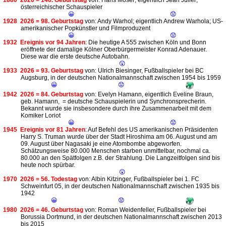
1880
2026 = 146. Geburtstag
von: Hans Moser; eigentlich Jean Julier;
österreichischer Schauspieler
😀
😟
1928
2026 = 98. Geburtstag
von: Andy Warhol; eigentlich Andrew Warhola; US-
amerikanischer Popkünstler und Filmproduzent
😀
😟
1932
Ereignis vor 94 Jahren
: Die heutige A 555 zwischen Köln und Bonn
eröffnete der damalige Kölner Oberbürgermeister Konrad Adenauer.
Diese war die erste deutsche Autobahn.
😲
1933
2026 = 93. Geburtstag
von: Ulrich Biesinger, Fußballspieler bei BC
Augsburg, in der deutschen Nationalmannschaft zwischen 1954 bis 1959
😀
😟
1942
2026 = 84. Geburtstag
von: Evelyn Hamann, eigentlich Eveline Braun,
geb. Hamann, = deutsche Schauspielerin und Synchronsprecherin.
Bekannt wurde sie insbesondere durch ihre Zusammenarbeit mit dem
Komiker Loriot
😀
😟
1945
Ereignis vor 81 Jahren
: Auf Befehl des US amerikanischen Präsidenten
Harry S. Truman wurde über der Stadt Hiroshima am 06. August und am
09. August über Nagasaki je eine Atombombe abgeworfen.
Schätzungsweise 80.000 Menschen starben unmittelbar, nochmal ca.
80.000 an den Spätfolgen z.B. der Strahlung. Die Langzeitfolgen sind bis
heute noch spürbar.
😲
1970
2026 = 56. Todestag
von: Albin Kitzinger, Fußballspieler bei 1. FC
Schweinfurt 05, in der deutschen Nationalmannschaft zwischen 1935 bis
1942
😀
😟
1980
2026 = 46. Geburtstag
von: Roman Weidenfeller, Fußballspieler bei
Borussia Dortmund, in der deutschen Nationalmannschaft zwischen 2013
bis 2015