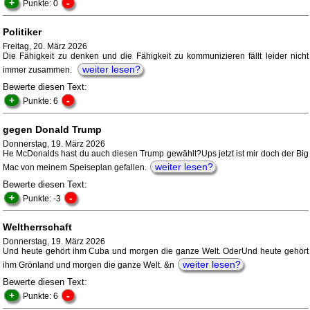
+
-
Punkte: 0
Politiker
Freitag, 20. März 2026
Die Fähigkeit zu denken und die Fähigkeit zu kommunizieren fällt leider nicht
weiter lesen?
immer zusammen.
Bewerte diesen Text:
+
-
Punkte: 6
gegen Donald Trump
Donnerstag, 19. März 2026
He McDonalds hast du auch diesen Trump gewählt?Ups jetzt ist mir doch der Big
weiter lesen?
Mac von meinem Speiseplan gefallen.
Bewerte diesen Text:
+
-
Punkte: -3
Weltherrschaft
Donnerstag, 19. März 2026
Und heute gehört ihm Cuba und morgen die ganze Welt. OderUnd heute gehört
weiter lesen?
ihm Grönland und morgen die ganze Welt. &n
Bewerte diesen Text:
+
-
Punkte: 6