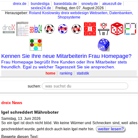
dreix.de
bundesliga
baseddata.de
snowly.de
akuezufi.de
sexlex24.de
Freitag, den 07. August 2026
Herausgeber:
Roland Koslowsky
dreix webdesign Webseiten, Datenbanken,
Shopsysteme
Kennen Sie Ihre neue Mitarbeiterin Frau Homepage?
Frau Homepage begrüßt Ihre Kunden oder Ihre Mitarbeiter stets
freundlich. Egal zu welcher Tagesszeit Sie sie ansprechen.
home
ranking
statistik
suchen:
dreix News
Igel schreddert Mähroboter
Samstag, 13. Juni 2026
So ein Igel ist doch nicht blöd. Wo keine Würmer und Schnecken sind, weil alles
weiter lesen?
geschreddert wurde, geht doch auch kein Igel mehr hin.
Bewerte diesen Text: