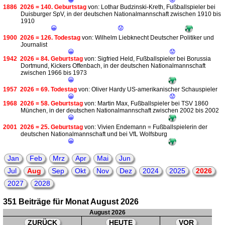
😀
😟
1886
2026 = 140. Geburtstag
von: Lothar Budzinski-Kreth, Fußballspieler bei
Duisburger SpV, in der deutschen Nationalmannschaft zwischen 1910 bis
1910
😀
😟
1900
2026 = 126. Todestag
von: Wilhelm Liebknecht Deutscher Politiker und
Journalist
😀
😟
1942
2026 = 84. Geburtstag
von: Sigfried Held, Fußballspieler bei Borussia
Dortmund, Kickers Offenbach, in der deutschen Nationalmannschaft
zwischen 1966 bis 1973
😀
1957
2026 = 69. Todestag
von: Oliver Hardy US-amerikanischer Schauspieler
😀
😟
1968
2026 = 58. Geburtstag
von: Martin Max, Fußballspieler bei TSV 1860
München, in der deutschen Nationalmannschaft zwischen 2002 bis 2002
😀
2001
2026 = 25. Geburtstag
von: Vivien Endemann = Fußballspielerin der
deutschen Nationalmannschaft und bei VfL Wolfsburg
😀
Jan
Feb
Mrz
Apr
Mai
Jun
Jul
Aug
Sep
Okt
Nov
Dez
2024
2025
2026
2027
2028
351 Beiträge für Monat August 2026
August 2026
ZURÜCK
HEUTE
VOR