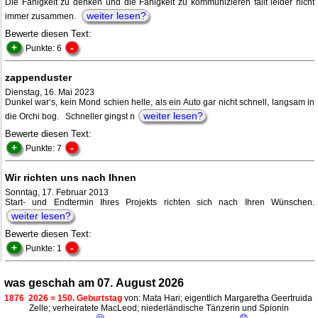
Die Fähigkeit zu denken und die Fähigkeit zu kommunizieren fällt leider nicht
weiter lesen?
immer zusammen.
Bewerte diesen Text:
+
-
Punkte: 6
zappenduster
Dienstag, 16. Mai 2023
Dunkel war‘s, kein Mond schien helle, als ein Auto gar nicht schnell, langsam in
weiter lesen?
die Orchi bog. Schneller gingst n
Bewerte diesen Text:
+
-
Punkte: 7
Wir richten uns nach Ihnen
Sonntag, 17. Februar 2013
Start- und Endtermin Ihres Projekts richten sich nach Ihren Wünschen.
weiter lesen?
Bewerte diesen Text:
+
-
Punkte: 1
was geschah am 07. August 2026
1876
2026 = 150. Geburtstag
von: Mata Hari; eigentlich Margaretha Geertruida
Zelle; verheiratete MacLeod; niederländische Tänzerin und Spionin