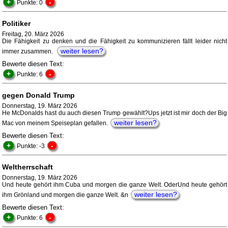
+
-
Punkte: 0
Politiker
Freitag, 20. März 2026
Die Fähigkeit zu denken und die Fähigkeit zu kommunizieren fällt leider nicht
weiter lesen?
immer zusammen.
Bewerte diesen Text:
+
-
Punkte: 6
gegen Donald Trump
Donnerstag, 19. März 2026
He McDonalds hast du auch diesen Trump gewählt?Ups jetzt ist mir doch der Big
weiter lesen?
Mac von meinem Speiseplan gefallen.
Bewerte diesen Text:
+
-
Punkte: -3
Weltherrschaft
Donnerstag, 19. März 2026
Und heute gehört ihm Cuba und morgen die ganze Welt. OderUnd heute gehört
weiter lesen?
ihm Grönland und morgen die ganze Welt. &n
Bewerte diesen Text:
+
-
Punkte: 6