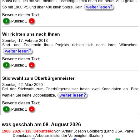
Sonst hätte ich mir von meinem Taschengeld mal eben ein neues Auto gekauft.
weiter lesen?
So mit 1900 PS und über 400 km/h Spitze. Kein
Bewerte diesen Text:
+
-
Punkte: 1
Wir richten uns nach Ihnen
Sonntag, 17. Februar 2013
Start- und Endtermin Ihres Projekts richten sich nach Ihren Wünschen.
weiter lesen?
Bewerte diesen Text:
+
-
Punkte: 1
Stichwahl zum Oberbürgermeister
Sonntag, 22. März 2020
Bei der Stichwahl zum Oberbürgermeister treten zwei Kandidaten an. Bitte
weiter lesen?
wählen Sie keine Doppelspitze.
Bewerte diesen Text:
+
-
Punkte: 1
was geschah am 08. August 2026
1908
2026 = 118. Geburtstag
von: Arthur Joseph Goldberg (Land USA, Partei
Demokraten, Arbeitsminister der Vereinigten Staaten)