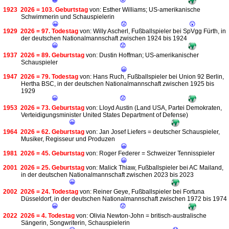
😀
😟
1923
2026 = 103. Geburtstag
von: Esther Williams; US-amerikanische
Schwimmerin und Schauspielerin
😀
😟
😲
1929
2026 = 97. Todestag
von: Willy Ascherl, Fußballspieler bei SpVgg Fürth, in
der deutschen Nationalmannschaft zwischen 1924 bis 1924
😀
😟
1937
2026 = 89. Geburtstag
von: Dustin Hoffman; US-amerikanischer
Schauspieler
😀
1947
2026 = 79. Todestag
von: Hans Ruch, Fußballspieler bei Union 92 Berlin,
Hertha BSC, in der deutschen Nationalmannschaft zwischen 1925 bis
1929
😀
😟
1953
2026 = 73. Geburtstag
von: Lloyd Austin (Land USA, Partei Demokraten,
Verteidigungsminister United States Department of Defense)
😀
1964
2026 = 62. Geburtstag
von: Jan Josef Liefers = deutscher Schauspieler,
Musiker, Regisseur und Produzen
😀
1981
2026 = 45. Geburtstag
von: Roger Federer = Schweizer Tennisspieler
😀
2001
2026 = 25. Geburtstag
von: Malick Thiaw, Fußballspieler bei AC Mailand,
in der deutschen Nationalmannschaft zwischen 2023 bis 2023
😀
2002
2026 = 24. Todestag
von: Reiner Geye, Fußballspieler bei Fortuna
Düsseldorf, in der deutschen Nationalmannschaft zwischen 1972 bis 1974
😀
😟
2022
2026 = 4. Todestag
von: Olivia Newton-John = britisch-australische
Sängerin, Songwriterin, Schauspielerin