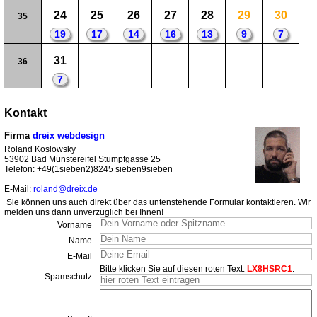
24
25
26
27
28
29
30
35
19
17
14
16
13
9
7
31
36
7
Kontakt
Firma
dreix webdesign
Roland Koslowsky
53902 Bad Münstereifel Stumpfgasse 25
Telefon: +49(1sieben2)8245 sieben9sieben
E-Mail:
roland@dreix.de
Sie können uns auch direkt über das untenstehende Formular kontaktieren. Wir
melden uns dann unverzüglich bei Ihnen!
Vorname
Name
E-Mail
Bitte klicken Sie auf diesen roten Text:
LX8HSRC1
.
Spamschutz