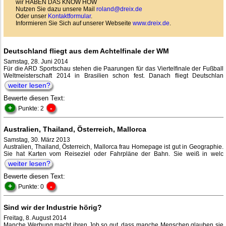
wir HABEN DAS KNOW HOW
Nutzen Sie dazu unsere Mail
roland@dreix.de
Oder unser
Kontaktformular
.
Informieren Sie Sich auf unserer Webseite
www.dreix.de
.
Deutschland fliegt aus dem Achtelfinale der WM
Samstag, 28. Juni 2014
Für die ARD Sportschau stehen die Paarungen für das Viertelfinale der Fußball
Weltmeisterschaft 2014 in Brasilien schon fest. Danach fliegt Deutschlan
weiter lesen?
Bewerte diesen Text:
+
-
Punkte: 2
Australien, Thailand, Österreich, Mallorca
Samstag, 30. März 2013
Australien, Thailand, Österreich, Mallorca frau Homepage ist gut in Geographie.
Sie hat Karten vom Reiseziel oder Fahrpläne der Bahn. Sie weiß in welc
weiter lesen?
Bewerte diesen Text:
+
-
Punkte: 0
Sind wir der Industrie hörig?
Freitag, 8. August 2014
Manche Werbung macht ihren Job so gut, dass manche Menschen glauben sie