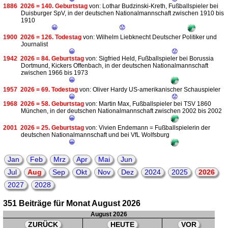
1886
2026 = 140. Geburtstag
von: Lothar Budzinski-Kreth, Fußballspieler bei
Duisburger SpV, in der deutschen Nationalmannschaft zwischen 1910 bis
1910
😀
😟
1900
2026 = 126. Todestag
von: Wilhelm Liebknecht Deutscher Politiker und
Journalist
😀
😟
1942
2026 = 84. Geburtstag
von: Sigfried Held, Fußballspieler bei Borussia
Dortmund, Kickers Offenbach, in der deutschen Nationalmannschaft
zwischen 1966 bis 1973
😀
1957
2026 = 69. Todestag
von: Oliver Hardy US-amerikanischer Schauspieler
😀
😟
1968
2026 = 58. Geburtstag
von: Martin Max, Fußballspieler bei TSV 1860
München, in der deutschen Nationalmannschaft zwischen 2002 bis 2002
😀
2001
2026 = 25. Geburtstag
von: Vivien Endemann = Fußballspielerin der
deutschen Nationalmannschaft und bei VfL Wolfsburg
😀
Jan
Feb
Mrz
Apr
Mai
Jun
Jul
Aug
Sep
Okt
Nov
Dez
2024
2025
2026
2027
2028
351 Beiträge für Monat August 2026
August 2026
ZURÜCK
HEUTE
VOR