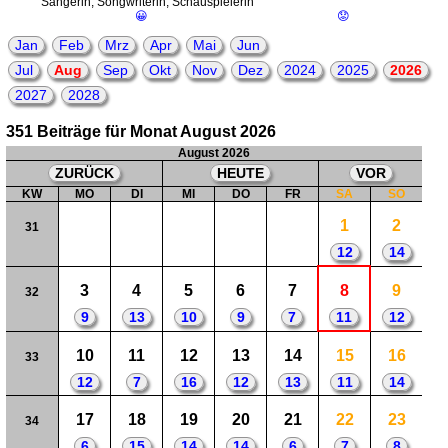
Sängerin, Songwriterin, Schauspielerin
😀
😟
Jan
Feb
Mrz
Apr
Mai
Jun
Jul
Aug
Sep
Okt
Nov
Dez
2024
2025
2026
2027
2028
351 Beiträge für Monat August 2026
August 2026
ZURÜCK
HEUTE
VOR
KW
MO
DI
MI
DO
FR
SA
SO
1
2
31
12
14
3
4
5
6
7
8
9
32
9
13
10
9
7
11
12
10
11
12
13
14
15
16
33
12
7
16
12
13
11
14
17
18
19
20
21
22
23
34
6
15
14
14
6
7
8