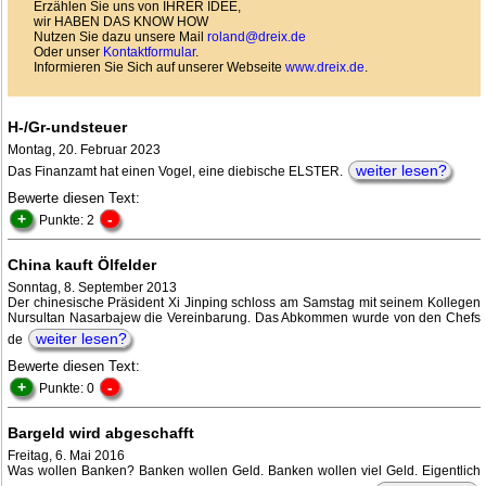
Erzählen Sie uns von IHRER IDEE,
wir HABEN DAS KNOW HOW
Nutzen Sie dazu unsere Mail
roland@dreix.de
Oder unser
Kontaktformular
.
Informieren Sie Sich auf unserer Webseite
www.dreix.de
.
H-/Gr-undsteuer
Montag, 20. Februar 2023
weiter lesen?
Das Finanzamt hat einen Vogel, eine diebische ELSTER.
Bewerte diesen Text:
+
-
Punkte: 2
China kauft Ölfelder
Sonntag, 8. September 2013
Der chinesische Präsident Xi Jinping schloss am Samstag mit seinem Kollegen
Nursultan Nasarbajew die Vereinbarung. Das Abkommen wurde von den Chefs
weiter lesen?
de
Bewerte diesen Text:
+
-
Punkte: 0
Bargeld wird abgeschafft
Freitag, 6. Mai 2016
Was wollen Banken? Banken wollen Geld. Banken wollen viel Geld. Eigentlich