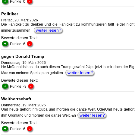
+
-
Punkte: 0
Politiker
Freitag, 20. März 2026
Die Fähigkeit zu denken und die Fähigkeit zu kommunizieren fällt leider nicht
weiter lesen?
immer zusammen.
Bewerte diesen Text:
+
-
Punkte: 6
gegen Donald Trump
Donnerstag, 19. März 2026
He McDonalds hast du auch diesen Trump gewählt?Ups jetzt ist mir doch der Big
weiter lesen?
Mac von meinem Speiseplan gefallen.
Bewerte diesen Text:
+
-
Punkte: -3
Weltherrschaft
Donnerstag, 19. März 2026
Und heute gehört ihm Cuba und morgen die ganze Welt. OderUnd heute gehört
weiter lesen?
ihm Grönland und morgen die ganze Welt. &n
Bewerte diesen Text:
+
-
Punkte: 6