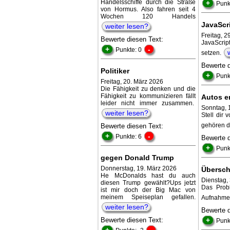
Handelsschiffe durch die Straße
+
Punk
von Hormus. Also fahren seit 4
Wochen 120 Handels
JavaScri
weiter lesen?
Freitag, 2
Bewerte diesen Text:
JavaScript
+
-
Punkte: 0
setzen.
Bewerte 
Politiker
+
Punk
Freitag, 20. März 2026
Die Fähigkeit zu denken und die
Fähigkeit zu kommunizieren fällt
Autos e
leider nicht immer zusammen.
Sonntag, 
weiter lesen?
Stell dir 
gehören de
Bewerte diesen Text:
+
-
Punkte: 6
Bewerte 
+
Punk
gegen Donald Trump
Donnerstag, 19. März 2026
Übersch
He McDonalds hast du auch
Dienstag,
diesen Trump gewählt?Ups jetzt
Das Probl
ist mir doch der Big Mac von
meinem Speiseplan gefallen.
Aufnahme 
weiter lesen?
Bewerte 
Bewerte diesen Text:
+
Punk
+
-