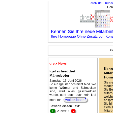
dreix.de
bunde
Her
Kennen Sie Ihre neue Mitarbe
Ihre Homepage Ohne Zusatz von Konse
su
dreix News
Kenn
Igel schreddert
Mitar
Mähroboter
Hom
Samstag, 13. Juni 2026
Sie si
So ein Igel ist doch nicht blöd. Wo
modern
keine Würmer und Schnecken
Sie Be
sind, weil alles geschreddert
Mitarbe
wurde, geht doch auch kein Igel
welche
weiter lesen?
mehr hin.
anspr
Sie hi
Bewerte diesen Text:
Gern s
+
-
Mitarb
Punkte: 1