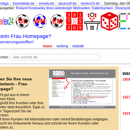
sliga
baseddata.de
snowly.de
akuezufi.de
sexlex24.de
Samstag, den 08
ausgeber:
Roland Koslowsky
dreix webdesign Webseiten, Datenbanken, Shopsys
iterin Frau Homepage?
rvierungsstoffen!
home
ranking
statistik
chen:
was
en Sie Ihre neue
190
beiterin - Frau
epage?
eht gut aus in ihrem
192
en Kleid.
grüßt Ihre Kunden oder Ihre
iter stets freundlich. Egal zu
r Tagesszeit Sie sie
192
echen.
lft ihren Kunden mit Informationen oder nimmt Bestellungen entgegen.
ucht sie Dokumente heraus und schickt sie Ihrem Kunden oder
eitern zu.