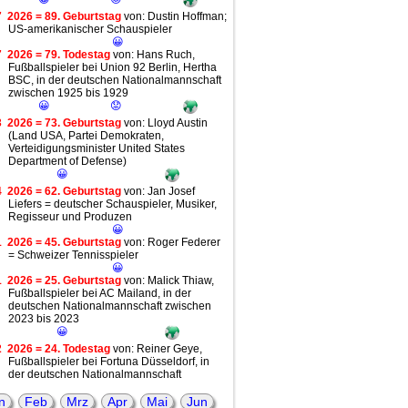
7
2026 = 89. Geburtstag
von: Dustin Hoffman;
US-amerikanischer Schauspieler
😀
7
2026 = 79. Todestag
von: Hans Ruch,
Fußballspieler bei Union 92 Berlin, Hertha
BSC, in der deutschen Nationalmannschaft
zwischen 1925 bis 1929
😀
😟
3
2026 = 73. Geburtstag
von: Lloyd Austin
(Land USA, Partei Demokraten,
Verteidigungsminister United States
Department of Defense)
😀
4
2026 = 62. Geburtstag
von: Jan Josef
Liefers = deutscher Schauspieler, Musiker,
Regisseur und Produzen
😀
1
2026 = 45. Geburtstag
von: Roger Federer
= Schweizer Tennisspieler
😀
1
2026 = 25. Geburtstag
von: Malick Thiaw,
Fußballspieler bei AC Mailand, in der
deutschen Nationalmannschaft zwischen
2023 bis 2023
😀
2
2026 = 24. Todestag
von: Reiner Geye,
Fußballspieler bei Fortuna Düsseldorf, in
der deutschen Nationalmannschaft
zwischen 1972 bis 1974
😀
😟
n
Feb
Mrz
Apr
Mai
Jun