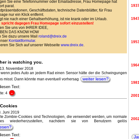
gen Sie eine Telefonnummer oder Emailadresse, Frau Homepage hat
193
ort parat.
tpräsentationen, Geschäftsdaten, technische Datenblätter, für Frau
ge nur ein Klick entfernt.
194
agt nie nach einer Gehaltserhöhung, ist nie krank oder im Urlaub.
 spricht dagegen Frau Homepage sofort einzustellen!
en Sie uns von IHRER IDEE,
HABEN DAS KNOW HOW
 Sie dazu unsere Mail
roland@dreix.de
unser
Kontaktformular
.
195
ieren Sie Sich auf unserer Webseite
www.dreix.de
.
her is watching you.
196
 13. November 2018
wenn jedes Auto an jedem Rad einen Sensor hätte der die Schwingungen
weiter lesen?
ns misst. Dann könnte man eventuell vorhersag
198
diesen Text:
-
te: 4
200
Cookies
8. Juni 2019
e Zombie-Cookies sind Technologien, die verwendet werden, um normale
200
okies wiederherzustellen, nachdem sie von Benutzern gelös
lesen?
diesen Text:
Ja