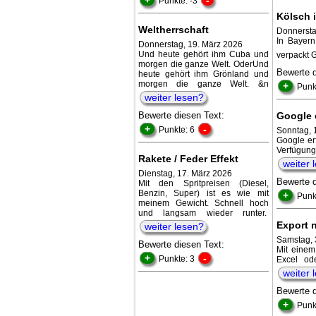
Punkte: -3
Kölsch 
Weltherrschaft
Donnersta
In Bayern
Donnerstag, 19. März 2026
Und heute gehört ihm Cuba und
verpackt G
morgen die ganze Welt. OderUnd
Bewerte 
heute gehört ihm Grönland und
morgen die ganze Welt. &n
+
Punk
weiter lesen?
Bewerte diesen Text:
Google 
+
-
Punkte: 6
Sonntag, 1
Google er
Verfügun
Rakete / Feder Effekt
weiter 
Dienstag, 17. März 2026
Bewerte 
Mit den Spritpreisen (Diesel,
Benzin, Super) ist es wie mit
+
Punk
meinem Gewicht. Schnell hoch
und langsam wieder runter.
Export 
weiter lesen?
Samstag, 
Bewerte diesen Text:
Mit einem
+
-
Punkte: 3
Excel od
weiter 
Bewerte 
+
Punk