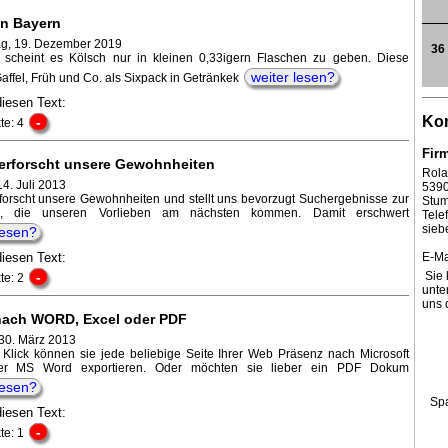
in Bayern
g, 19. Dezember 2019
36
 scheint es Kölsch nur in kleinen 0,33igern Flaschen zu geben. Diese
weiter lesen?
affel, Früh und Co. als Sixpack in Getränkek
diesen Text:
Kon
-
te: 4
Fir
erforscht unsere Gewohnheiten
Rola
4. Juli 2013
539
forscht unsere Gewohnheiten und stellt uns bevorzugt Suchergebnisse zur
Stum
g, die unseren Vorlieben am nächsten kommen. Damit erschwert
Tel
sieb
lesen?
diesen Text:
E-Ma
-
Sie 
te: 2
unte
uns 
nach WORD, Excel oder PDF
30. März 2013
 Klick können sie jede beliebige Seite Ihrer Web Präsenz nach Microsoft
er MS Word exportieren. Oder möchten sie lieber ein PDF Dokum
lesen?
Sp
diesen Text:
-
te: 1