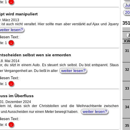
-
te: 1
202
Ju
20
pt wird manipuliert
9. März 2013
351
 ist auch nicht veraltet. Hier sollte man aber verstärkt auf Ajax und Jquery
weiter lesen?
diesen Text:
K
-
te: 1
31
ntscheiden selbst wen sie ermorden
18. Mai 2014
vor, du sitzt in einem Auto. Es steuert sich selbst. Du bist entspannt. Staus
32
weiter lesen?
r Vergangenheit an. Du ließt in aller
diesen Text:
-
te: 1
33
uss im Überfluss
 31. Dezember 2024
em ist, dass sich der Christstollen und die Weihnachtsente zwischen
34
weiter lesen?
und Ausscheiden nur einen Meter bewegt haben.
diesen Text:
-
te: 4
35