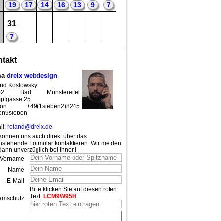
19
17
14
16
13
9
7
31
7
takt
ma
dreix webdesign
nd Koslowsky
02 Bad Münstereifel
pfgasse 25
efon: +49(1sieben2)8245
en9sieben
il:
roland@dreix.de
können uns auch direkt über das
nstehende Formular kontaktieren. Wir melden
dann unverzüglich bei Ihnen!
Vorname
Name
E-Mail
Bitte klicken Sie auf diesen roten
Text:
LCM9W95H
.
amschutz