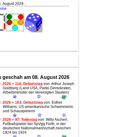
. August 2026
teme
 geschah am 08. August 2026
8
2026 = 118. Geburtstag
von: Arthur Joseph
Goldberg (Land USA, Partei Demokraten,
Arbeitsminister der Vereinigten Staaten)
😀
😟
3
2026 = 103. Geburtstag
von: Esther
Williams; US-amerikanische Schwimmerin
und Schauspielerin
😀
😟
😲
9
2026 = 97. Todestag
von: Willy Ascherl,
Fußballspieler bei SpVgg Fürth, in der
deutschen Nationalmannschaft zwischen
1924 bis 1924
😀
😟