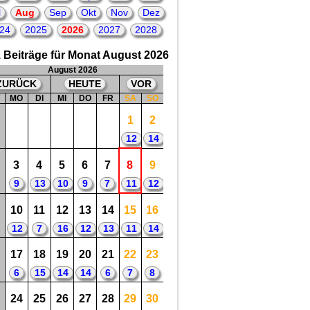
2
2026 = 4. Todestag
von: Olivia Newton-John
l
Aug
Sep
Okt
Nov
Dez
= britisch-australische Sängerin,
Songwriterin, Schauspielerin
24
2025
2026
2027
2028
😀
😟
 Beiträge für Monat August 2026
August 2026
ZURÜCK
HEUTE
VOR
W
MO
DI
MI
DO
FR
SA
SO
1
2
12
14
3
4
5
6
7
8
9
9
13
10
9
7
11
12
10
11
12
13
14
15
16
12
7
16
12
13
11
14
17
18
19
20
21
22
23
6
15
14
14
6
7
8
24
25
26
27
28
29
30