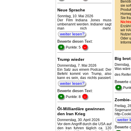
Benöti
sie sof
Neue Sprache
Produk
Homepa
Sonntag, 10. Mai 2026
Sie fr
Der Film Indiana Jones muss
Nichts
umbenannt werden. Indianer sagt
Erzähl
man nich mehr.
wir 
weiter lesen?
Nutzen
Oder 
Bewerte diesen Text:
Inform
+
-
Punkte: 5
Big brot
Trump wieder
Dienstag,
Donnerstag, 7. Mai 2026
Was wäre 
Ein Satz aus einem Podcast: Der
Befehl kommt von Trump, also
des Reife
kann es sein, das nichts passiert.
Bewerte 
weiter lesen?
+
Punk
Bewerte diesen Text:
+
-
Punkte: 8
Zombie-
Freitag, 2
Öl-Milliardäre gewinnen
Sogenannt
den Iran Krieg
http-Co
weiter 
Donnerstag, 30. April 2026
Vor dem Angriff durch die USA auf
Bewerte 
den Iran fuhren täglich ca. 120