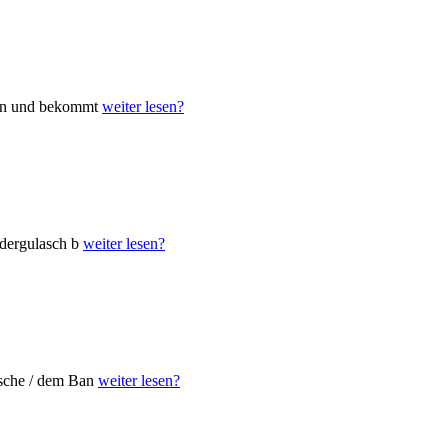
auen und bekommt
weiter lesen?
ndergulasch b
weiter lesen?
asche / dem Ban
weiter lesen?