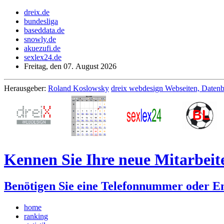
dreix.de
bundesliga
baseddata.de
snowly.de
akuezufi.de
sexlex24.de
Freitag, den 07. August 2026
Herausgeber:
Roland Koslowsky
dreix webdesign Webseiten, Daten
Kennen Sie Ihre neue Mitarbei
Benötigen Sie eine Telefonnummer oder Em
home
ranking