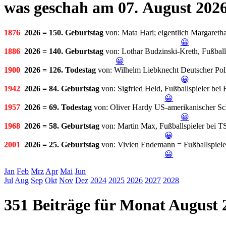
was geschah am 07. August 202
1876
2026 = 150. Geburtstag
von: Mata Hari; eigentlich Margaretha
😀
1886
2026 = 140. Geburtstag
von: Lothar Budzinski-Kreth, Fußball
😀
1900
2026 = 126. Todestag
von: Wilhelm Liebknecht Deutscher Polit
😀
1942
2026 = 84. Geburtstag
von: Sigfried Held, Fußballspieler be
😀
1957
2026 = 69. Todestag
von: Oliver Hardy US-amerikanischer Sc
😀
1968
2026 = 58. Geburtstag
von: Martin Max, Fußballspieler bei 
😀
2001
2026 = 25. Geburtstag
von: Vivien Endemann = Fußballspiele
😀
Jan
Feb
Mrz
Apr
Mai
Jun
Jul
Aug
Sep
Okt
Nov
Dez
2024
2025
2026
2027
2028
351 Beiträge für Monat August 