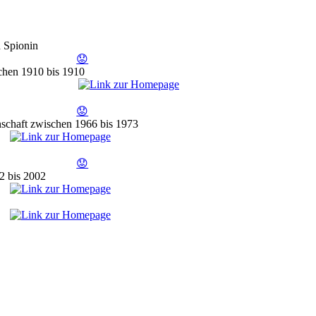
d Spionin
😟
schen 1910 bis 1910
😟
nschaft zwischen 1966 bis 1973
😟
2 bis 2002