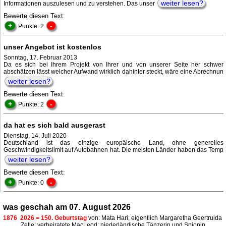
weiter lesen?
Informationen auszulesen und zu verstehen. Das unser
Bewerte diesen Text:
+
-
Punkte: 2
unser Angebot ist kostenlos
Sonntag, 17. Februar 2013
Da es sich bei Ihrem Projekt von Ihrer und von unserer Seite her schwer
abschätzen lässt welcher Aufwand wirklich dahinter steckt, wäre eine Abrechnun
weiter lesen?
Bewerte diesen Text:
+
-
Punkte: 2
da hat es sich bald ausgerast
Dienstag, 14. Juli 2020
Deutschland ist das einzige europäische Land, ohne generelles
Geschwindigkeitslimit auf Autobahnen hat. Die meisten Länder haben das Temp
weiter lesen?
Bewerte diesen Text:
+
-
Punkte: 0
was geschah am 07. August 2026
1876
2026 = 150. Geburtstag
von: Mata Hari; eigentlich Margaretha Geertruida
Zelle; verheiratete MacLeod; niederländische Tänzerin und Spionin