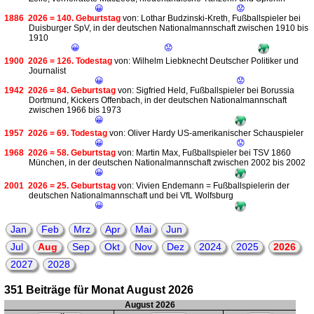
😀
😟
1886
2026 = 140. Geburtstag
von: Lothar Budzinski-Kreth, Fußballspieler bei
Duisburger SpV, in der deutschen Nationalmannschaft zwischen 1910 bis
1910
😀
😟
1900
2026 = 126. Todestag
von: Wilhelm Liebknecht Deutscher Politiker und
Journalist
😀
😟
1942
2026 = 84. Geburtstag
von: Sigfried Held, Fußballspieler bei Borussia
Dortmund, Kickers Offenbach, in der deutschen Nationalmannschaft
zwischen 1966 bis 1973
😀
1957
2026 = 69. Todestag
von: Oliver Hardy US-amerikanischer Schauspieler
😀
😟
1968
2026 = 58. Geburtstag
von: Martin Max, Fußballspieler bei TSV 1860
München, in der deutschen Nationalmannschaft zwischen 2002 bis 2002
😀
2001
2026 = 25. Geburtstag
von: Vivien Endemann = Fußballspielerin der
deutschen Nationalmannschaft und bei VfL Wolfsburg
😀
Jan
Feb
Mrz
Apr
Mai
Jun
Jul
Aug
Sep
Okt
Nov
Dez
2024
2025
2026
2027
2028
351 Beiträge für Monat August 2026
August 2026