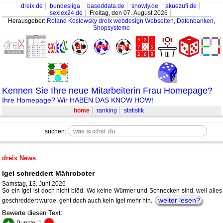
dreix.de
bundesliga
baseddata.de
snowly.de
akuezufi.de
sexlex24.de
Freitag, den 07. August 2026
Herausgeber:
Roland Koslowsky
dreix webdesign Webseiten, Datenbanken,
Shopsysteme
Kennen Sie Ihre neue Mitarbeiterin Frau Homepage?
Ihre Homepage? Wir HABEN DAS KNOW HOW!
home
ranking
statistik
suchen:
dreix News
Igel schreddert Mähroboter
Samstag, 13. Juni 2026
So ein Igel ist doch nicht blöd. Wo keine Würmer und Schnecken sind, weil alles
weiter lesen?
geschreddert wurde, geht doch auch kein Igel mehr hin.
Bewerte diesen Text:
+
-