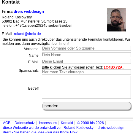
Kontakt
Firma
dreix webdesign
Roland Koslowsky
53902 Bad Münstereifel Stumpfgasse 25
Telefon: +49(1sieben2)8245 sieben9sieben
E-Mail:
roland@dreix.de
Sie können uns auch direkt über das untenstehende Formular kontaktieren. Wir
melden uns dann unverzüglich bei Ihnen!
Vorname
Name
E-Mail
Bitte klicken Sie auf diesen roten Text:
1C4BXY2A
.
Spamschutz
Betreff
AGB
Datenschutz
Impressum
Kontakt
© 2000 bis 2026
diese Webseite wurde entwickelt von Roland Koslowsky
dreix webdesign
dreix - Sie haben die Idee - wir das Know How