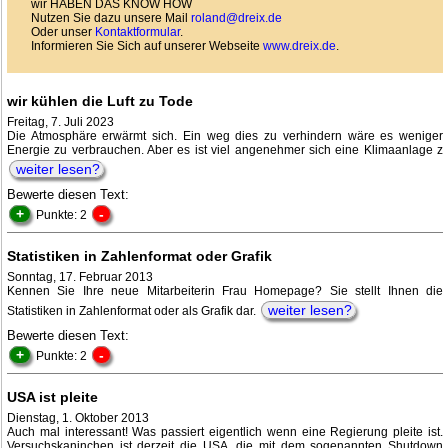
wir HABEN DAS KNOW HOW
Nutzen Sie dazu unsere Mail
roland@dreix.de
Oder unser
Kontaktformular
.
Informieren Sie Sich auf unserer Webseite
www.dreix.de
.
wir kühlen die Luft zu Tode
Freitag, 7. Juli 2023
Die Atmosphäre erwärmt sich. Ein weg dies zu verhindern wäre es weniger
Energie zu verbrauchen. Aber es ist viel angenehmer sich eine Klimaanlage z
weiter lesen?
Bewerte diesen Text:
+
-
Punkte: 2
Statistiken in Zahlenformat oder Grafik
Sonntag, 17. Februar 2013
Kennen Sie Ihre neue Mitarbeiterin Frau Homepage? Sie stellt Ihnen die
weiter lesen?
Statistiken in Zahlenformat oder als Grafik dar.
Bewerte diesen Text:
+
-
Punkte: 2
USA ist pleite
Dienstag, 1. Oktober 2013
Auch mal interessant! Was passiert eigentlich wenn eine Regierung pleite ist.
Versuchskaninchen ist derzeit die USA, die mit dem sogenannten Shutdown