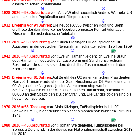
1880
2026 = 146. Geburtstag
von: Hans Moser; eigentlich Jean Julier;
österreichischer Schauspieler
😀
😟
1928
2026 = 98. Geburtstag
von: Andy Warhol; eigentlich Andrew Warhola; US-
amerikanischer Popkünstler und Filmproduzent
😀
😟
1932
Ereignis vor 94 Jahren
: Die heutige A 555 zwischen Köln und Bonn
eröffnete der damalige Kölner Oberbürgermeister Konrad Adenauer.
Diese war die erste deutsche Autobahn.
😲
1933
2026 = 93. Geburtstag
von: Ulrich Biesinger, Fußballspieler bei BC
Augsburg, in der deutschen Nationalmannschaft zwischen 1954 bis 1959
😀
😟
1942
2026 = 84. Geburtstag
von: Evelyn Hamann, eigentlich Eveline Braun,
geb. Hamann, = deutsche Schauspielerin und Synchronsprecherin.
Bekannt wurde sie insbesondere durch ihre Zusammenarbeit mit dem
Komiker Loriot
😀
😟
1945
Ereignis vor 81 Jahren
: Auf Befehl des US amerikanischen Präsidenten
Harry S. Truman wurde über der Stadt Hiroshima am 06. August und am
09. August über Nagasaki je eine Atombombe abgeworfen.
Schätzungsweise 80.000 Menschen starben unmittelbar, nochmal ca.
80.000 an den Spätfolgen z.B. der Strahlung. Die Langzeitfolgen sind bis
heute noch spürbar.
😲
1970
2026 = 56. Todestag
von: Albin Kitzinger, Fußballspieler bei 1. FC
Schweinfurt 05, in der deutschen Nationalmannschaft zwischen 1935 bis
1942
😀
😟
1980
2026 = 46. Geburtstag
von: Roman Weidenfeller, Fußballspieler bei
Borussia Dortmund, in der deutschen Nationalmannschaft zwischen 2013
bis 2015