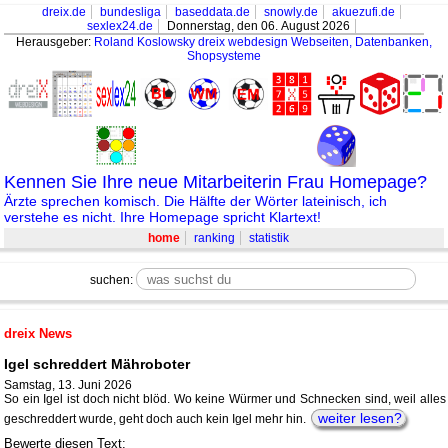
dreix.de
bundesliga
baseddata.de
snowly.de
akuezufi.de
sexlex24.de
Donnerstag, den 06. August 2026
Herausgeber:
Roland Koslowsky
dreix webdesign Webseiten, Datenbanken,
Shopsysteme
Kennen Sie Ihre neue Mitarbeiterin Frau Homepage?
Ärzte sprechen komisch. Die Hälfte der Wörter lateinisch, ich
verstehe es nicht. Ihre Homepage spricht Klartext!
home
ranking
statistik
suchen:
dreix News
Igel schreddert Mähroboter
Samstag, 13. Juni 2026
So ein Igel ist doch nicht blöd. Wo keine Würmer und Schnecken sind, weil alles
weiter lesen?
geschreddert wurde, geht doch auch kein Igel mehr hin.
Bewerte diesen Text: