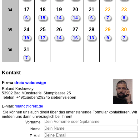
17
18
19
20
21
22
23
34
6
15
14
14
6
7
8
24
25
26
27
28
29
30
35
19
17
14
16
13
9
7
31
36
7
Kontakt
Firma
dreix webdesign
Roland Koslowsky
53902 Bad Münstereifel Stumpfgasse 25
Telefon: +49(1sieben2)8245 sieben9sieben
E-Mail:
roland@dreix.de
Sie können uns auch direkt über das untenstehende Formular kontaktieren. Wir
melden uns dann unverzüglich bei Ihnen!
Vorname
Name
E-Mail