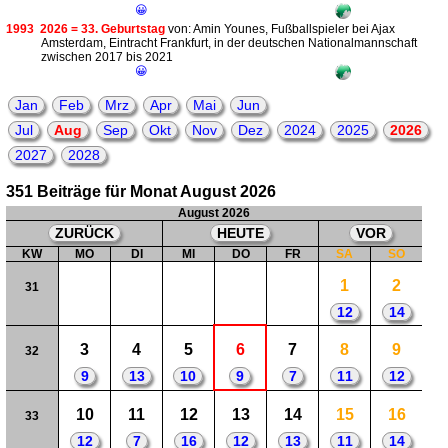
😀
1993
2026 = 33. Geburtstag
von: Amin Younes, Fußballspieler bei Ajax
Amsterdam, Eintracht Frankfurt, in der deutschen Nationalmannschaft
zwischen 2017 bis 2021
😀
Jan
Feb
Mrz
Apr
Mai
Jun
Jul
Aug
Sep
Okt
Nov
Dez
2024
2025
2026
2027
2028
351 Beiträge für Monat August 2026
August 2026
ZURÜCK
HEUTE
VOR
KW
MO
DI
MI
DO
FR
SA
SO
1
2
31
12
14
3
4
5
6
7
8
9
32
9
13
10
9
7
11
12
10
11
12
13
14
15
16
33
12
7
16
12
13
11
14