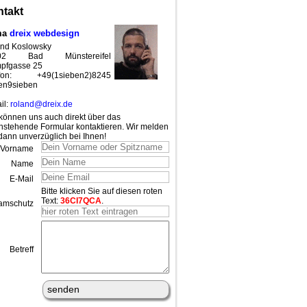
takt
ma
dreix webdesign
nd Koslowsky
02 Bad Münstereifel
pfgasse 25
efon: +49(1sieben2)8245
en9sieben
il:
roland@dreix.de
können uns auch direkt über das
nstehende Formular kontaktieren. Wir melden
dann unverzüglich bei Ihnen!
Vorname
Name
E-Mail
Bitte klicken Sie auf diesen roten
Text:
36CI7QCA
.
amschutz
Betreff