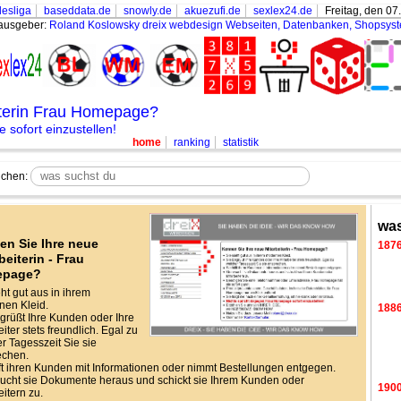
esliga
baseddata.de
snowly.de
akuezufi.de
sexlex24.de
Freitag, den 07
ausgeber:
Roland Koslowsky
dreix webdesign Webseiten, Datenbanken, Shopsys
iterin Frau Homepage?
sofort einzustellen!
home
ranking
statistik
chen:
was
en Sie Ihre neue
187
beiterin - Frau
epage?
eht gut aus in ihrem
en Kleid.
188
grüßt Ihre Kunden oder Ihre
iter stets freundlich. Egal zu
r Tagesszeit Sie sie
echen.
lft ihren Kunden mit Informationen oder nimmt Bestellungen entgegen.
ucht sie Dokumente heraus und schickt sie Ihrem Kunden oder
190
eitern zu.