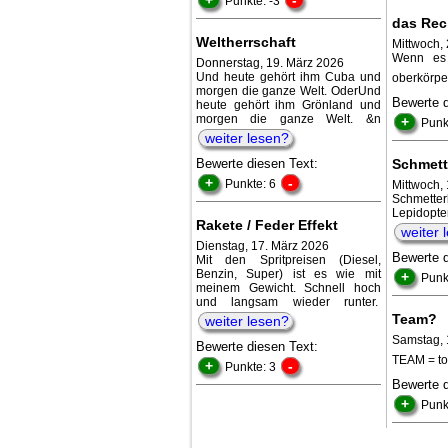
Punkte: -3
das Rec
Weltherrschaft
Mittwoch, 
Wenn es 
Donnerstag, 19. März 2026
Und heute gehört ihm Cuba und
oberkörpe
morgen die ganze Welt. OderUnd
Bewerte 
heute gehört ihm Grönland und
morgen die ganze Welt. &n
+
Punk
weiter lesen?
Bewerte diesen Text:
Schmett
+
-
Punkte: 6
Mittwoch, 
Schmetter
Lepidopt
Rakete / Feder Effekt
weiter 
Dienstag, 17. März 2026
Bewerte 
Mit den Spritpreisen (Diesel,
Benzin, Super) ist es wie mit
+
Punk
meinem Gewicht. Schnell hoch
und langsam wieder runter.
Team?
weiter lesen?
Samstag, 
Bewerte diesen Text:
TEAM = tol
+
-
Punkte: 3
Bewerte 
+
Punk