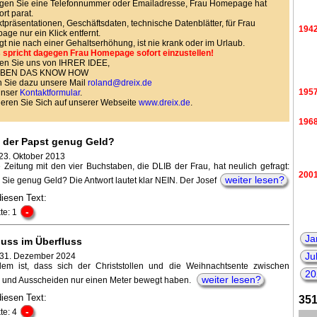
gen Sie eine Telefonnummer oder Emailadresse, Frau Homepage hat
ort parat.
tpräsentationen, Geschäftsdaten, technische Datenblätter, für Frau
194
ge nur ein Klick entfernt.
agt nie nach einer Gehaltserhöhung, ist nie krank oder im Urlaub.
 spricht dagegen Frau Homepage sofort einzustellen!
en Sie uns von IHRER IDEE,
HABEN DAS KNOW HOW
 Sie dazu unsere Mail
roland@dreix.de
195
unser
Kontaktformular
.
ieren Sie Sich auf unserer Webseite
www.dreix.de
.
196
t der Papst genug Geld?
 23. Oktober 2013
 Zeitung mit den vier Buchstaben, die DLIB der Frau, hat neulich gefragt:
200
weiter lesen?
Sie genug Geld? Die Antwort lautet klar NEIN. Der Josef
diesen Text:
-
te: 1
Ja
uss im Überfluss
Ju
 31. Dezember 2024
em ist, dass sich der Christstollen und die Weihnachtsente zwischen
20
weiter lesen?
und Ausscheiden nur einen Meter bewegt haben.
diesen Text:
351
-
te: 4