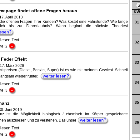
mepage findet offene Fragen heraus
K
17. April 2013
 die offenen Fragen Ihrer Kunden? Was kostet eine Fahrstunde? Wie lange
31
ich bis zur Fahrerlaubnis? Wann beginnt die nächste Theoriest
lesen?
diesen Text:
32
-
te: 2
 Feder Effekt
33
 17. März 2026
ritpreisen (Diesel, Benzin, Super) ist es wie mit meinem Gewicht. Schnell
weiter lesen?
langsam wieder runter.
34
diesen Text:
-
te: 3
35
nanz
30. Juni 2019
nz ist die Möglichkeit biologisch / chemisch im Körper gespeicherte
weiter lesen?
onen auszulesen und zu verstehen. Das unser
36
diesen Text:
-
te: 2