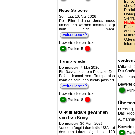
Benöti
sie sof
Neue Sprache
Produk
Homepa
Sonntag, 10. Mai 2026
Sie fr
Der Film Indiana Jones muss
Nichts
umbenannt werden. Indianer sagt
Erzähl
man nich mehr.
wir 
weiter lesen?
Nutzen
Oder 
Bewerte diesen Text:
Inform
+
-
Punkte: 5
verdien
Trump wieder
Mittwoch,
Donnerstag, 7. Mai 2026
Die Große
Ein Satz aus einem Podcast: Der
Befehl kommt von Trump, also
Verdienen 
kann es sein, das nichts passiert.
Bewerte 
weiter lesen?
+
Punk
Bewerte diesen Text:
+
-
Punkte: 8
Übersch
Dienstag,
Öl-Milliardäre gewinnen
Das Probl
den Iran Krieg
Aufnahme 
Donnerstag, 30. April 2026
Bewerte 
Vor dem Angriff durch die USA auf
den Iran fuhren täglich ca. 120
+
Punk