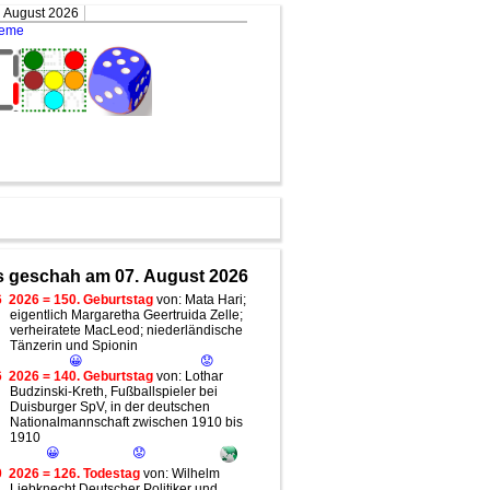
. August 2026
teme
 geschah am 07. August 2026
6
2026 = 150. Geburtstag
von: Mata Hari;
eigentlich Margaretha Geertruida Zelle;
verheiratete MacLeod; niederländische
Tänzerin und Spionin
😀
😟
6
2026 = 140. Geburtstag
von: Lothar
Budzinski-Kreth, Fußballspieler bei
Duisburger SpV, in der deutschen
Nationalmannschaft zwischen 1910 bis
1910
😀
😟
0
2026 = 126. Todestag
von: Wilhelm
Liebknecht Deutscher Politiker und