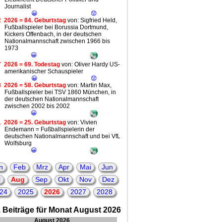
Journalist
😀
😟
2
2026 = 84. Geburtstag
von: Sigfried Held,
Fußballspieler bei Borussia Dortmund,
Kickers Offenbach, in der deutschen
Nationalmannschaft zwischen 1966 bis
1973
😀
7
2026 = 69. Todestag
von: Oliver Hardy US-
amerikanischer Schauspieler
😀
😟
8
2026 = 58. Geburtstag
von: Martin Max,
Fußballspieler bei TSV 1860 München, in
der deutschen Nationalmannschaft
zwischen 2002 bis 2002
😀
1
2026 = 25. Geburtstag
von: Vivien
Endemann = Fußballspielerin der
deutschen Nationalmannschaft und bei VfL
Wolfsburg
😀
n
Feb
Mrz
Apr
Mai
Jun
l
Aug
Sep
Okt
Nov
Dez
24
2025
2026
2027
2028
 Beiträge für Monat August 2026
August 2026