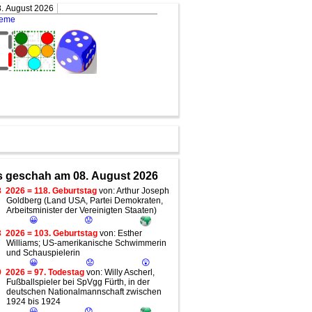
. August 2026
teme
 geschah am 08. August 2026
8
2026 = 118. Geburtstag
von: Arthur Joseph
Goldberg (Land USA, Partei Demokraten,
Arbeitsminister der Vereinigten Staaten)
😀
😟
3
2026 = 103. Geburtstag
von: Esther
Williams; US-amerikanische Schwimmerin
und Schauspielerin
😀
😟
😲
9
2026 = 97. Todestag
von: Willy Ascherl,
Fußballspieler bei SpVgg Fürth, in der
deutschen Nationalmannschaft zwischen
1924 bis 1924
😀
😟