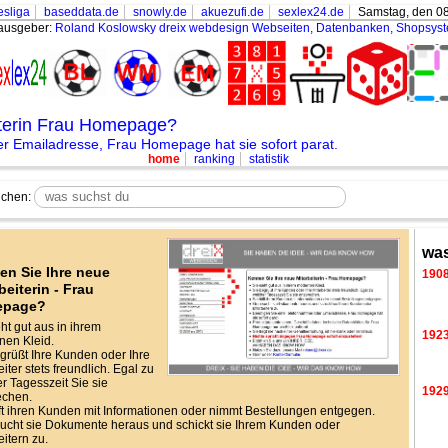
sliga
baseddata.de
snowly.de
akuezufi.de
sexlex24.de
Samstag, den 08
ausgeber:
Roland Koslowsky
dreix webdesign Webseiten, Datenbanken, Shopsys
iterin Frau Homepage?
r Emailadresse, Frau Homepage hat sie sofort parat.
home
ranking
statistik
chen:
was
en Sie Ihre neue
190
beiterin - Frau
epage?
eht gut aus in ihrem
192
en Kleid.
grüßt Ihre Kunden oder Ihre
iter stets freundlich. Egal zu
r Tagesszeit Sie sie
192
echen.
lft ihren Kunden mit Informationen oder nimmt Bestellungen entgegen.
ucht sie Dokumente heraus und schickt sie Ihrem Kunden oder
eitern zu.