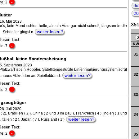
-
te: 2
202
Ju
20
uster
 16. Mai 2023
351
‘s, kein Mond schien helle, als ein Auto gar nicht schnell, langsam in die
weiter lesen?
. Schneller gingst n
diesen Text:
K
-
te: 7
31
fußball keine Randerscheinung
 5. September 2023
latzwart ist ein Roboter. Satellitengestützte Linienmarkierungssystem sorgt
32
weiter lesen?
genaues Abkreiden am Spielfeldrand.
diesen Text:
-
te: 2
33
ugzeugträger
28. Juli 2020
( 2), Brasilien ( 2 ), China ( 2 und 3 im Bau ), Frankreich ( 4 ), Indien ( 1 und
34
weiter lesen?
 Italien ( 2 ), Japan ( 7 ), Russland ( 1 )
diesen Text:
-
te: 2
35