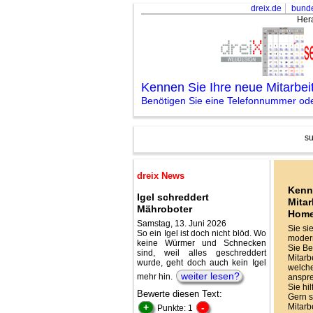
dreix.de
bunde
Her
Kennen Sie Ihre neue Mitarbe
Benötigen Sie eine Telefonnummer ode
su
dreix News
Kenn
Igel schreddert
Mitar
Mähroboter
Hom
Samstag, 13. Juni 2026
Sie si
So ein Igel ist doch nicht blöd. Wo
modern
keine Würmer und Schnecken
Sie Be
sind, weil alles geschreddert
Mitarbe
wurde, geht doch auch kein Igel
welche
weiter lesen?
mehr hin.
anspr
Sie hi
Bewerte diesen Text:
Gern s
+
-
Mitarb
Punkte: 1