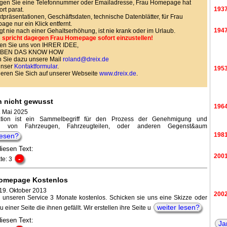
gen Sie eine Telefonnummer oder Emailadresse, Frau Homepage hat
193
ort parat.
tpräsentationen, Geschäftsdaten, technische Datenblätter, für Frau
ge nur ein Klick entfernt.
194
agt nie nach einer Gehaltserhöhung, ist nie krank oder im Urlaub.
 spricht dagegen Frau Homepage sofort einzustellen!
en Sie uns von IHRER IDEE,
HABEN DAS KNOW HOW
 Sie dazu unsere Mail
roland@dreix.de
unser
Kontaktformular
.
195
ieren Sie Sich auf unserer Webseite
www.dreix.de
.
h nicht gewusst
196
. Mai 2025
tion ist ein Sammelbegriff für den Prozess der Genehmigung und
ng von Fahrzeugen, Fahrzeugteilen, oder anderen Gegenst&aum
198
lesen?
diesen Text:
200
-
te: 3
omepage Kostenlos
19. Oktober 2013
200
e unseren Service 3 Monate kostenlos. Schicken sie uns eine Skizze oder
weiter lesen?
u einer Seite die ihnen gefällt. Wir erstellen ihre Seite u
diesen Text:
Ja