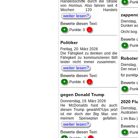
Handelsschiffe durch die Straße
+
Punk
von Hormus. Also fahren seit 4
Wochen 120 Handels
zappend
weiter lesen?
Dienstag,
Bewerte diesen Text:
Dunkel war
+
-
Punkte: 0
Orchi bog
Bewerte 
Politiker
+
Punk
Freitag, 20. März 2026
Die Fähigkeit zu denken und die
Fähigkeit zu kommunizieren fällt
Roboter
leider nicht immer zusammen.
Dienstag,
weiter lesen?
Der neue P
für punkt
Bewerte diesen Text:
+
-
Punkte: 6
Bewerte 
+
Punk
gegen Donald Trump
Donnerstag, 19. März 2026
2020 Fl
He McDonalds hast du auch
Dienstag, 
diesen Trump gewählt?Ups jetzt
Australien 
ist mir doch der Big Mac von
meinem Speiseplan gefallen.
1 im Bau ),
weiter lesen?
Bewerte 
Bewerte diesen Text:
+
Punk
+
-