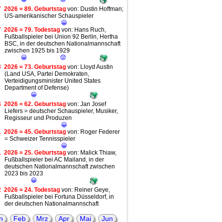
7
2026 = 89. Geburtstag
von: Dustin Hoffman;
US-amerikanischer Schauspieler
😀
7
2026 = 79. Todestag
von: Hans Ruch,
Fußballspieler bei Union 92 Berlin, Hertha
BSC, in der deutschen Nationalmannschaft
zwischen 1925 bis 1929
😀
😟
3
2026 = 73. Geburtstag
von: Lloyd Austin
(Land USA, Partei Demokraten,
Verteidigungsminister United States
Department of Defense)
😀
4
2026 = 62. Geburtstag
von: Jan Josef
Liefers = deutscher Schauspieler, Musiker,
Regisseur und Produzen
😀
1
2026 = 45. Geburtstag
von: Roger Federer
= Schweizer Tennisspieler
😀
1
2026 = 25. Geburtstag
von: Malick Thiaw,
Fußballspieler bei AC Mailand, in der
deutschen Nationalmannschaft zwischen
2023 bis 2023
😀
2
2026 = 24. Todestag
von: Reiner Geye,
Fußballspieler bei Fortuna Düsseldorf, in
der deutschen Nationalmannschaft
zwischen 1972 bis 1974
😀
😟
n
Feb
Mrz
Apr
Mai
Jun