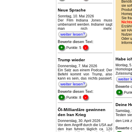
Benöti
sie sof
Neue Sprache
Produk
Homepa
Sonntag, 10. Mai 2026
Sie fr
Der Film Indiana Jones muss
Nichts
umbenannt werden. Indianer sagt
Erzähl
man nich mehr.
wir 
weiter lesen?
Nutzen
Oder 
Bewerte diesen Text:
Inform
+
-
Punkte: 5
Habe ic
Trump wieder
Montag, 5
Donnerstag, 7. Mai 2026
Homologa
Ein Satz aus einem Podcast: Der
Zulassu
Befehl kommt von Trump, also
kann es sein, das nichts passiert.
weiter 
weiter lesen?
Bewerte 
Bewerte diesen Text:
+
Punk
+
-
Punkte: 8
Deine H
Öl-Milliardäre gewinnen
Samstag, 
den Iran Krieg
Testen si
Donnerstag, 30. April 2026
den Link z
Vor dem Angriff durch die USA auf
Bewerte 
den Iran fuhren täglich ca. 120