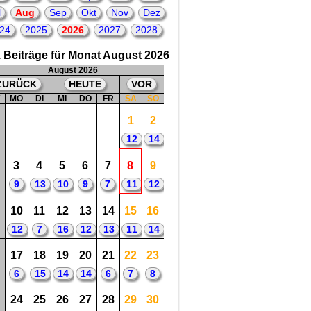
2
2026 = 4. Todestag
von: Olivia Newton-John
l
Aug
Sep
Okt
Nov
Dez
= britisch-australische Sängerin,
Songwriterin, Schauspielerin
24
2025
2026
2027
2028
😀
😟
 Beiträge für Monat August 2026
August 2026
ZURÜCK
HEUTE
VOR
W
MO
DI
MI
DO
FR
SA
SO
1
2
12
14
3
4
5
6
7
8
9
9
13
10
9
7
11
12
10
11
12
13
14
15
16
12
7
16
12
13
11
14
17
18
19
20
21
22
23
6
15
14
14
6
7
8
24
25
26
27
28
29
30