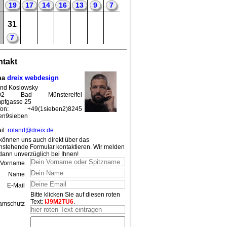
19
17
14
16
13
9
7
31
7
takt
ma
dreix webdesign
nd Koslowsky
02 Bad Münstereifel
pfgasse 25
efon: +49(1sieben2)8245
en9sieben
il:
roland@dreix.de
können uns auch direkt über das
nstehende Formular kontaktieren. Wir melden
dann unverzüglich bei Ihnen!
Vorname
Name
E-Mail
Bitte klicken Sie auf diesen roten
Text:
IJ9M2TU6
.
amschutz