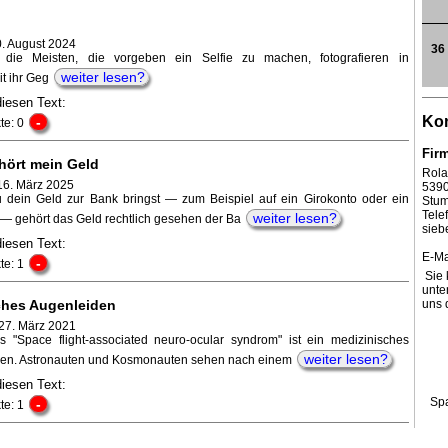
0. August 2024
36
, die Meisten, die vorgeben ein Selfie zu machen, fotografieren in
weiter lesen?
it ihr Geg
diesen Text:
Kon
-
te: 0
Fir
ört mein Geld
Rola
16. März 2025
539
 dein Geld zur Bank bringst — zum Beispiel auf ein Girokonto oder ein
Stum
Tel
weiter lesen?
— gehört das Geld rechtlich gesehen der Ba
sieb
diesen Text:
E-Ma
-
te: 1
Sie 
unte
hes Augenleiden
uns 
27. März 2021
 "Space flight-associated neuro-ocular syndrom" ist ein medizinisches
weiter lesen?
en. Astronauten und Kosmonauten sehen nach einem
diesen Text:
Sp
-
te: 1