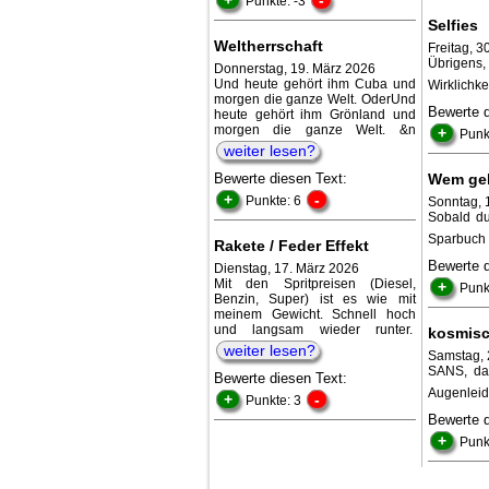
Punkte: -3
Selfies
Weltherrschaft
Freitag, 3
Übrigens
Donnerstag, 19. März 2026
Und heute gehört ihm Cuba und
Wirklichke
morgen die ganze Welt. OderUnd
Bewerte 
heute gehört ihm Grönland und
morgen die ganze Welt. &n
+
Punk
weiter lesen?
Bewerte diesen Text:
Wem geh
+
-
Punkte: 6
Sonntag, 
Sobald du
Sparbuch 
Rakete / Feder Effekt
Bewerte 
Dienstag, 17. März 2026
Mit den Spritpreisen (Diesel,
+
Punk
Benzin, Super) ist es wie mit
meinem Gewicht. Schnell hoch
und langsam wieder runter.
kosmisc
weiter lesen?
Samstag, 
SANS, das
Bewerte diesen Text:
Augenleid
+
-
Punkte: 3
Bewerte 
+
Punk