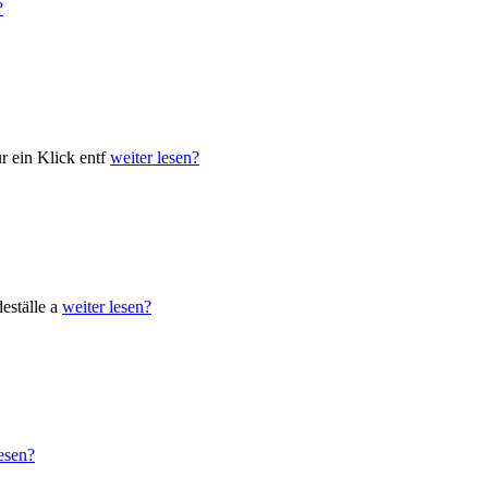
?
r ein Klick entf
weiter lesen?
deställe a
weiter lesen?
lesen?