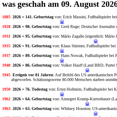
was geschah am 09. August 202
1885
2026 = 141. Geburtstag
von: Erich Massini, Fußballspieler b
😀
1928
2026 = 98. Geburtstag
von: Gerd Ruge; Deutscher Journalist u
1931
2026 = 95. Geburtstag
von: Mário Zagallo [eigentlich: Mário J
😀
1935
2026 = 91. Geburtstag
von: Klaus Stürmer, Fußballspieler be
😀
1937
2026 = 89. Geburtstag
von: Hans Nowak, Fußballspieler bei F
😀
1940
2026 = 86. Geburtstag
von: Volker Hauff (Land BRD, Partei 
😀
1945
Ereignis vor 81 Jahren
: Auf Befehl des US amerikanischen P
abgeworfen. Schätzungsweise 80.000 Menschen starben unmittelb
1950
2026 = 76. Todestag
von: Ernst Hollstein, Fußballspieler bei
😀
1962
2026 = 64. Geburtstag
von: Annegret Kramp-Karrenbauer (La
😀
1963
2026 = 63. Geburtstag
von: Whitney Houston; US-amerikanis
😀