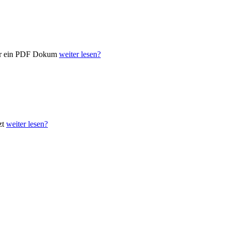
eber ein PDF Dokum
weiter lesen?
zt
weiter lesen?