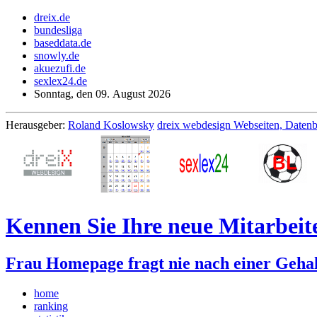
dreix.de
bundesliga
baseddata.de
snowly.de
akuezufi.de
sexlex24.de
Sonntag, den 09. August 2026
Herausgeber:
Roland Koslowsky
dreix webdesign Webseiten, Daten
Kennen Sie Ihre neue Mitarbei
Frau Homepage fragt nie nach einer Gehal
home
ranking