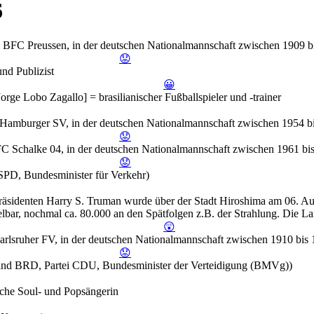
6
ei BFC Preussen, in der deutschen Nationalmannschaft zwischen 1909 b
😟
nd Publizist
😀
orge Lobo Zagallo] = brasilianischer Fußballspieler und -trainer
i Hamburger SV, in der deutschen Nationalmannschaft zwischen 1954 b
😟
C Schalke 04, in der deutschen Nationalmannschaft zwischen 1961 bi
😟
SPD, Bundesminister für Verkehr)
räsidenten Harry S. Truman wurde über der Stadt Hiroshima am 06. A
ar, nochmal ca. 80.000 an den Spätfolgen z.B. der Strahlung. Die Lan
😲
 Karlsruher FV, in der deutschen Nationalmannschaft zwischen 1910 bis
😟
nd BRD, Partei CDU, Bundesminister der Verteidigung (BMVg))
che Soul- und Popsängerin