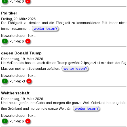
+
-
Punkte: 0
Politiker
Freitag, 20. März 2026
Die Fähigkeit zu denken und die Fähigkeit zu kommunizieren fällt leider nicht
weiter lesen?
immer zusammen.
Bewerte diesen Text:
+
-
Punkte: 6
gegen Donald Trump
Donnerstag, 19. März 2026
He McDonalds hast du auch diesen Trump gewählt?Ups jetzt ist mir doch der Big
weiter lesen?
Mac von meinem Speiseplan gefallen.
Bewerte diesen Text:
+
-
Punkte: -3
Weltherrschaft
Donnerstag, 19. März 2026
Und heute gehört ihm Cuba und morgen die ganze Welt. OderUnd heute gehört
weiter lesen?
ihm Grönland und morgen die ganze Welt. &n
Bewerte diesen Text:
+
-
Punkte: 6