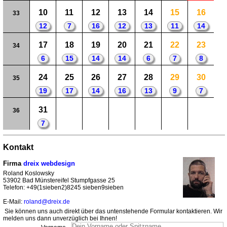
10
11
12
13
14
15
16
33
12
7
16
12
13
11
14
17
18
19
20
21
22
23
34
6
15
14
14
6
7
8
24
25
26
27
28
29
30
35
19
17
14
16
13
9
7
31
36
7
Kontakt
Firma
dreix webdesign
Roland Koslowsky
53902 Bad Münstereifel Stumpfgasse 25
Telefon: +49(1sieben2)8245 sieben9sieben
E-Mail:
roland@dreix.de
Sie können uns auch direkt über das untenstehende Formular kontaktieren. Wir
melden uns dann unverzüglich bei Ihnen!