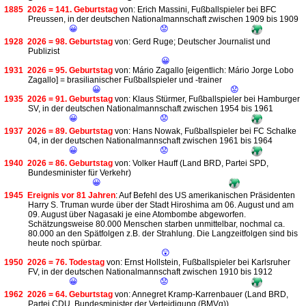
1885
2026 = 141. Geburtstag
von: Erich Massini, Fußballspieler bei BFC
Preussen, in der deutschen Nationalmannschaft zwischen 1909 bis 1909
😀
😟
1928
2026 = 98. Geburtstag
von: Gerd Ruge; Deutscher Journalist und
Publizist
😀
1931
2026 = 95. Geburtstag
von: Mário Zagallo [eigentlich: Mário Jorge Lobo
Zagallo] = brasilianischer Fußballspieler und -trainer
😀
😟
1935
2026 = 91. Geburtstag
von: Klaus Stürmer, Fußballspieler bei Hamburger
SV, in der deutschen Nationalmannschaft zwischen 1954 bis 1961
😀
😟
1937
2026 = 89. Geburtstag
von: Hans Nowak, Fußballspieler bei FC Schalke
04, in der deutschen Nationalmannschaft zwischen 1961 bis 1964
😀
😟
1940
2026 = 86. Geburtstag
von: Volker Hauff (Land BRD, Partei SPD,
Bundesminister für Verkehr)
😀
1945
Ereignis vor 81 Jahren
: Auf Befehl des US amerikanischen Präsidenten
Harry S. Truman wurde über der Stadt Hiroshima am 06. August und am
09. August über Nagasaki je eine Atombombe abgeworfen.
Schätzungsweise 80.000 Menschen starben unmittelbar, nochmal ca.
80.000 an den Spätfolgen z.B. der Strahlung. Die Langzeitfolgen sind bis
heute noch spürbar.
😲
1950
2026 = 76. Todestag
von: Ernst Hollstein, Fußballspieler bei Karlsruher
FV, in der deutschen Nationalmannschaft zwischen 1910 bis 1912
😀
😟
1962
2026 = 64. Geburtstag
von: Annegret Kramp-Karrenbauer (Land BRD,
Partei CDU, Bundesminister der Verteidigung (BMVg))