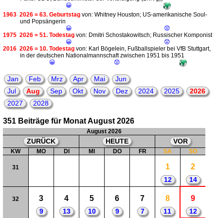
😀
1963
2026 = 63. Geburtstag
von: Whitney Houston; US-amerikanische Soul-
und Popsängerin
😀
😟
1975
2026 = 51. Todestag
von: Dmitri Schostakowitsch; Russischer Komponist
😀
😟
2016
2026 = 10. Todestag
von: Karl Bögelein, Fußballspieler bei VfB Stuttgart,
in der deutschen Nationalmannschaft zwischen 1951 bis 1951
😀
😟
Jan
Feb
Mrz
Apr
Mai
Jun
Jul
Aug
Sep
Okt
Nov
Dez
2024
2025
2026
2027
2028
351 Beiträge für Monat August 2026
August 2026
ZURÜCK
HEUTE
VOR
KW
MO
DI
MI
DO
FR
SA
SO
1
2
31
12
14
3
4
5
6
7
8
9
32
9
13
10
9
7
11
12