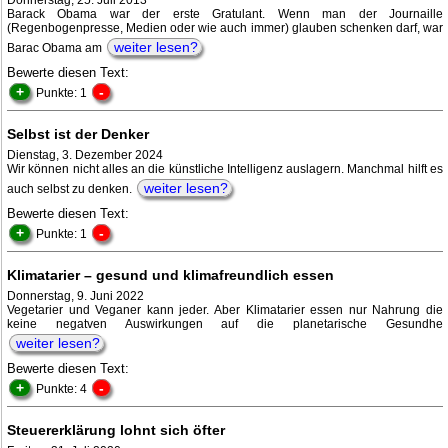
Donnerstag, 25. Juli 2013
Barack Obama war der erste Gratulant. Wenn man der Journaille
(Regenbogenpresse, Medien oder wie auch immer) glauben schenken darf, war
weiter lesen?
Barac Obama am
Bewerte diesen Text:
+
-
Punkte: 1
Selbst ist der Denker
Dienstag, 3. Dezember 2024
Wir können nicht alles an die künstliche Intelligenz auslagern. Manchmal hilft es
weiter lesen?
auch selbst zu denken.
Bewerte diesen Text:
+
-
Punkte: 1
Klimatarier – gesund und klimafreundlich essen
Donnerstag, 9. Juni 2022
Vegetarier und Veganer kann jeder. Aber Klimatarier essen nur Nahrung die
keine negatven Auswirkungen auf die planetarische Gesundhe
weiter lesen?
Bewerte diesen Text:
+
-
Punkte: 4
Steuererklärung lohnt sich öfter