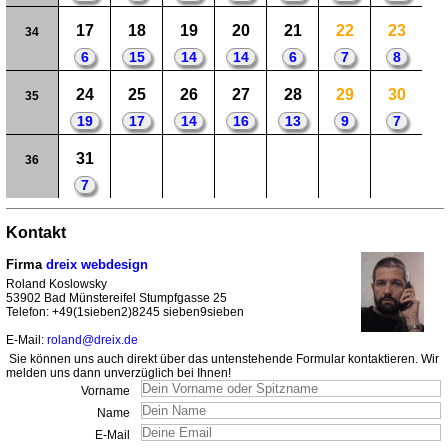
17
18
19
20
21
22
23
34
6
15
14
14
6
7
8
24
25
26
27
28
29
30
35
19
17
14
16
13
9
7
31
36
7
Kontakt
Firma
dreix webdesign
Roland Koslowsky
53902 Bad Münstereifel Stumpfgasse 25
Telefon: +49(1sieben2)8245 sieben9sieben
E-Mail:
roland@dreix.de
Sie können uns auch direkt über das untenstehende Formular kontaktieren. Wir
melden uns dann unverzüglich bei Ihnen!
Vorname
Name
E-Mail