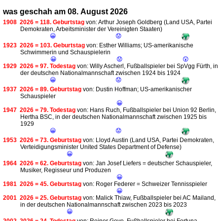
was geschah am 08. August 2026
1908
2026 = 118. Geburtstag
von: Arthur Joseph Goldberg (Land USA, Partei
Demokraten, Arbeitsminister der Vereinigten Staaten)
😀
😟
1923
2026 = 103. Geburtstag
von: Esther Williams; US-amerikanische
Schwimmerin und Schauspielerin
😀
😟
😲
1929
2026 = 97. Todestag
von: Willy Ascherl, Fußballspieler bei SpVgg Fürth, in
der deutschen Nationalmannschaft zwischen 1924 bis 1924
😀
😟
1937
2026 = 89. Geburtstag
von: Dustin Hoffman; US-amerikanischer
Schauspieler
😀
1947
2026 = 79. Todestag
von: Hans Ruch, Fußballspieler bei Union 92 Berlin,
Hertha BSC, in der deutschen Nationalmannschaft zwischen 1925 bis
1929
😀
😟
1953
2026 = 73. Geburtstag
von: Lloyd Austin (Land USA, Partei Demokraten,
Verteidigungsminister United States Department of Defense)
😀
1964
2026 = 62. Geburtstag
von: Jan Josef Liefers = deutscher Schauspieler,
Musiker, Regisseur und Produzen
😀
1981
2026 = 45. Geburtstag
von: Roger Federer = Schweizer Tennisspieler
😀
2001
2026 = 25. Geburtstag
von: Malick Thiaw, Fußballspieler bei AC Mailand,
in der deutschen Nationalmannschaft zwischen 2023 bis 2023
😀