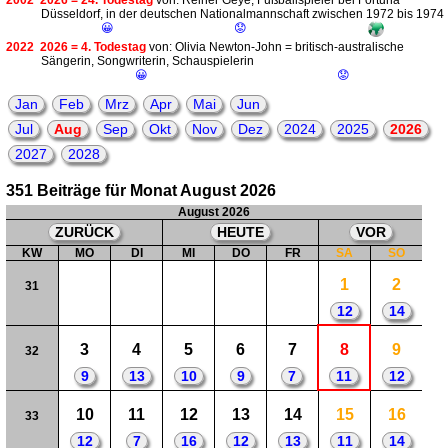
2002
2026 = 24. Todestag
von: Reiner Geye, Fußballspieler bei Fortuna
Düsseldorf, in der deutschen Nationalmannschaft zwischen 1972 bis 1974
😀
😟
2022
2026 = 4. Todestag
von: Olivia Newton-John = britisch-australische
Sängerin, Songwriterin, Schauspielerin
😀
😟
Jan
Feb
Mrz
Apr
Mai
Jun
Jul
Aug
Sep
Okt
Nov
Dez
2024
2025
2026
2027
2028
351 Beiträge für Monat August 2026
August 2026
ZURÜCK
HEUTE
VOR
KW
MO
DI
MI
DO
FR
SA
SO
1
2
31
12
14
3
4
5
6
7
8
9
32
9
13
10
9
7
11
12
10
11
12
13
14
15
16
33
12
7
16
12
13
11
14