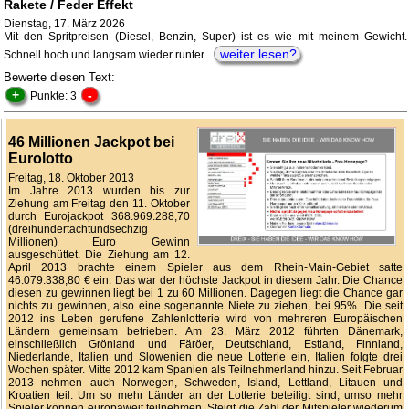
Rakete / Feder Effekt
Dienstag, 17. März 2026
Mit den Spritpreisen (Diesel, Benzin, Super) ist es wie mit meinem Gewicht.
weiter lesen?
Schnell hoch und langsam wieder runter.
Bewerte diesen Text:
+
-
Punkte: 3
46 Millionen Jackpot bei
Eurolotto
Freitag, 18. Oktober 2013
Im Jahre 2013 wurden bis zur
Ziehung am Freitag den 11. Oktober
durch Eurojackpot 368.969.288,70
(dreihundertachtundsechzig
Millionen) Euro Gewinn
ausgeschüttet. Die Ziehung am 12.
April 2013 brachte einem Spieler aus dem Rhein-Main-Gebiet satte
46.079.338,80 € ein. Das war der höchste Jackpot in diesem Jahr. Die Chance
diesen zu gewinnen liegt bei 1 zu 60 Millionen. Dagegen liegt die Chance gar
nichts zu gewinnen, also eine sogenannte Niete zu ziehen, bei 95%. Die seit
2012 ins Leben gerufene Zahlenlotterie wird von mehreren Europäischen
Ländern gemeinsam betrieben. Am 23. März 2012 führten Dänemark,
einschließlich Grönland und Färöer, Deutschland, Estland, Finnland,
Niederlande, Italien und Slowenien die neue Lotterie ein, Italien folgte drei
Wochen später. Mitte 2012 kam Spanien als Teilnehmerland hinzu. Seit Februar
2013 nehmen auch Norwegen, Schweden, Island, Lettland, Litauen und
Kroatien teil. Um so mehr Länder an der Lotterie beteiligt sind, umso mehr
Spieler können europaweit teilnehmen. Steigt die Zahl der Mitspieler wiederum