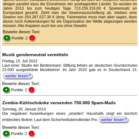
steigen parallel dazu die Einnahmen der austragenden Länder. So wurden im
Jahre 2013 bis zum heutigen Tage 723.256.316,00 € Spieleinsatz an
Eurojackpot gezahlt. Zieht man die Gewinnausschüttung ab, bleiben eine
Gewinn von 354.287.027,30 € übrig. Fairerweise muss man aber sagen, dass
davon noch Aufwendungen für die Organisation der Wette abgezogen werden
müssen. Alle Angaben auch bei uns ohne Gewähr.
Bewerte diesen Text:
+
-
Punkte: 2
Musik genderneutral vermitteln
Freitag, 15. Juli 2022
Laut einer Studie der Bertelsmann Stiftung fehlen an deutschen Grundschulen
23.000 ausgebildete Musiklehrer. Im Jahr 2020 gab es in Deutschland 15.
weiter lesen?
Bewerte diesen Text:
+
-
Punkte: 2
Zombie-Kühlschränke versenden 750.000 Spam-Mails
Sonntag, 26. Januar 2014
Die negativen Auswirkungen eines „smarten“ Haushalts zeigt ein kürzlich
weiter lesen?
entdecktes Botnet. Laut dem Sicherheitsdienstleister Pro
Bewerte diesen Text:
+
-
Punkte: 2